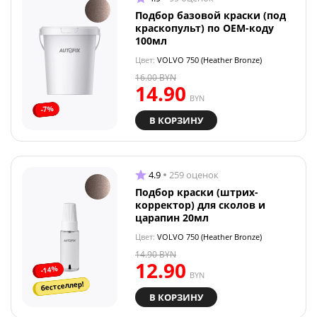
Подбор базовой краски (под
краскопульт) по OEM-коду
100мл
Цвет:
VOLVO 750 (Heather Bronze)
16.00
BYN
14.90
BYN
-7%
В КОРЗИНУ
4.9
259 оценок
Подбор краски (штрих-
корректор) для сколов и
царапин 20мл
Цвет:
VOLVO 750 (Heather Bronze)
14.90
BYN
12.90
-14%
BYN
бестселлер!
В КОРЗИНУ