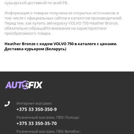
курьерской доставкой по всей РБ.
Информация о товарах получена из открытых источников, в
том числе с официальных сайтов и каталогов производителей.
Перед тем, как купить автокраску VOLVO 750 Heather Bronze,
обязательно обращайте внимание на характеристики
приобретаемого товара.
Heather Bronze с кодом VOLVO 750 в каталоге с ценами.
Доставка курьером (Беларусь)
Интернет-магазин:
+375 33 350-350-9
Розничный магазин, ПВЗ Полоцк:
+375 33 350-35-70
Розничный магазин, ПВЗ Витебск: