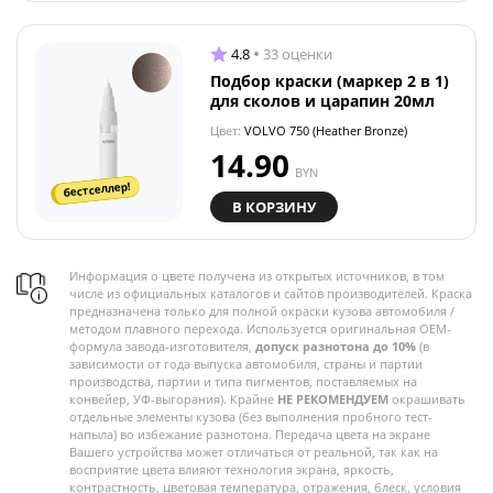
4.8
33 оценки
Подбор краски (маркер 2 в 1)
для сколов и царапин 20мл
Цвет:
VOLVO 750 (Heather Bronze)
14.90
BYN
бестселлер!
В КОРЗИНУ
Информация о цвете получена из открытых источников, в том
числе из официальных каталогов и сайтов производителей. Краска
предназначена только для полной окраски кузова автомобиля /
методом плавного перехода. Используется оригинальная OEM-
формула завода-изготовителя,
допуск разнотона до 10%
(в
зависимости от года выпуска автомобиля, страны и партии
производства, партии и типа пигментов, поставляемых на
конвейер, УФ-выгорания). Крайне
НЕ РЕКОМЕНДУЕМ
окрашивать
отдельные элементы кузова (без выполнения пробного тест-
напыла) во избежание разнотона. Передача цвета на экране
Вашего устройства может отличаться от реальной, так как на
восприятие цвета влияют технология экрана, яркость,
контрастность, цветовая температура, отражения, блеск, условия