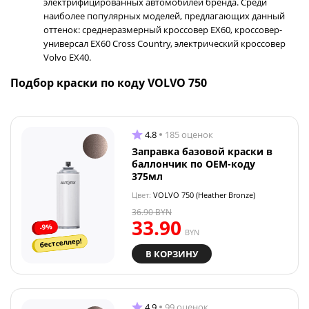
электрифицированных автомобилей бренда. Среди
наиболее популярных моделей, предлагающих данный
оттенок: среднеразмерный кроссовер EX60, кроссовер-
универсал EX60 Cross Country, электрический кроссовер
Volvo EX40.
Подбор краски по коду VOLVO 750
4.8
185 оценок
Заправка базовой краски в
баллончик по OEM-коду
375мл
Цвет:
VOLVO 750 (Heather Bronze)
36.90
BYN
33.90
-9%
BYN
бестселлер!
В КОРЗИНУ
4.9
99 оценок