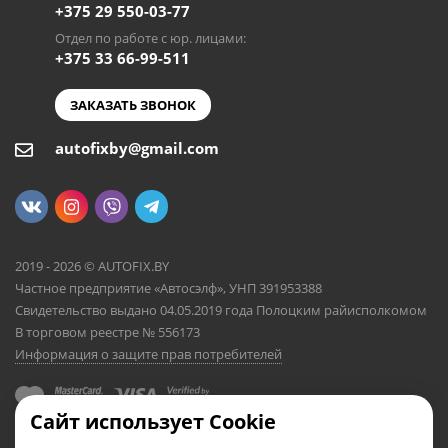
+375 29 550-03-77
Отдел по работе с юр. лицами:
+375 33 66-99-511
ЗАКАЗАТЬ ЗВОНОК
autofixby@gmail.com
2019 - 2026 © AUTOFIX.BY
Частное предприятие «Автосэлф», УНП 391953388
Свидетельство выдано 04.05.2019 года Полоцким райисполкомом
В торговом реестре № 556173
Информация о защите прав потребителей
Сайт использует Cookie