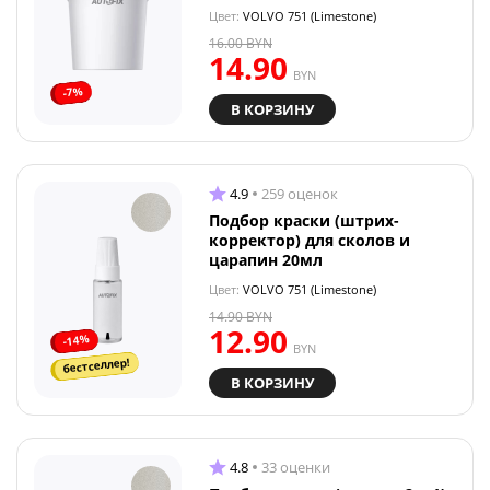
Цвет:
VOLVO 751 (Limestone)
16.00
BYN
14.90
BYN
-7%
В КОРЗИНУ
4.9
259 оценок
Подбор краски (штрих-
корректор) для сколов и
царапин 20мл
Цвет:
VOLVO 751 (Limestone)
14.90
BYN
12.90
-14%
BYN
бестселлер!
В КОРЗИНУ
4.8
33 оценки