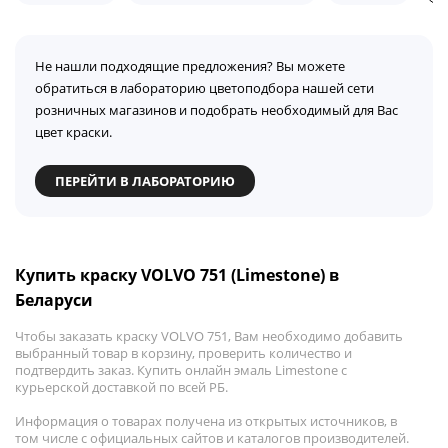
Не нашли подходящие предложения? Вы можете
обратиться в лабораторию цветоподбора нашей сети
розничных магазинов и подобрать необходимый для Вас
цвет краски.
ПЕРЕЙТИ В ЛАБОРАТОРИЮ
Купить краску VOLVO 751 (Limestone) в
Беларуси
Чтобы заказать краску VOLVO 751, Вам необходимо добавить
выбранный товар в корзину, проверить количество и
подтвердить заказ. Купить онлайн эмаль Limestone с
курьерской доставкой по всей РБ.
Информация о товарах получена из открытых источников, в
том числе с официальных сайтов и каталогов производителей.