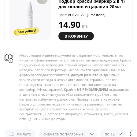
Подбор краски (маркер 2 в 1)
для сколов и царапин 20мл
Цвет:
VOLVO 751 (Limestone)
14.90
BYN
бестселлер!
В КОРЗИНУ
Информация о цвете получена из открытых источников, в том
числе из официальных каталогов и сайтов производителей. Краска
предназначена только для полной окраски кузова автомобиля /
методом плавного перехода. Используется оригинальная OEM-
формула завода-изготовителя,
допуск разнотона до 10%
(в
зависимости от года выпуска автомобиля, страны и партии
производства, партии и типа пигментов, поставляемых на
конвейер, УФ-выгорания). Крайне
НЕ РЕКОМЕНДУЕМ
окрашивать
отдельные элементы кузова (без выполнения пробного тест-
напыла) во избежание разнотона. Передача цвета на экране
Вашего устройства может отличаться от реальной, так как на
восприятие цвета влияют технология экрана, яркость,
контрастность, цветовая температура, отражения, блеск, условия
освещения и иные факторы.
Фильтр
сначала популярные
по 12