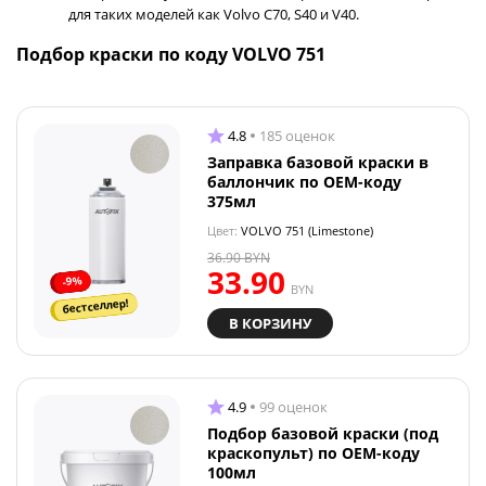
для таких моделей как Volvo C70, S40 и V40.
Подбор краски по коду VOLVO 751
4.8
185 оценок
Заправка базовой краски в
баллончик по OEM-коду
375мл
Цвет:
VOLVO 751 (Limestone)
36.90
BYN
33.90
-9%
BYN
бестселлер!
В КОРЗИНУ
4.9
99 оценок
Подбор базовой краски (под
краскопульт) по OEM-коду
100мл