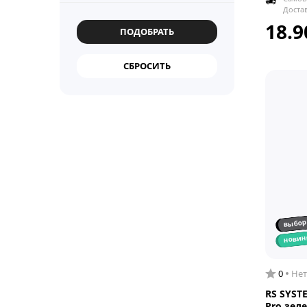
Доста
18.9
выбор
новин
0
Нет
RS SYST
Pro зел