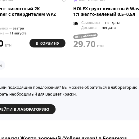
унт кислотный 2K-
HOLEX грунт кислотный Was
imer с отвердителем WPZ
1:1 желто-зеленый 0.5+0.5л
Самовывоз —
нет даты
Доставка —
нет даты
ывоз —
завтра
вка —
11 августа
нет в наличии
0
29.70
В КОРЗИНУ
BYN
BYN
е
шли подходящие предложения? Вы можете обратиться в лабораторию 
рать необходимый для Вас цвет краски.
РЕЙТИ В ЛАБОРАТОРИЮ
 краску Желто-зеленый (Yellow-green) в Беларуси