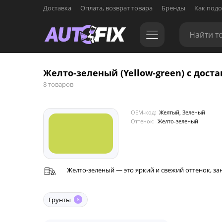
Доставка
Оплата, возврат товара
Бренды
Как подо
Желто-зеленый (Yellow-green) с доста
8 товаров
OEM-код:
Желтый, Зеленый
Оттенок:
Желто-зеленый
Желто-зеленый — это яркий и свежий оттенок,
Грунты
8