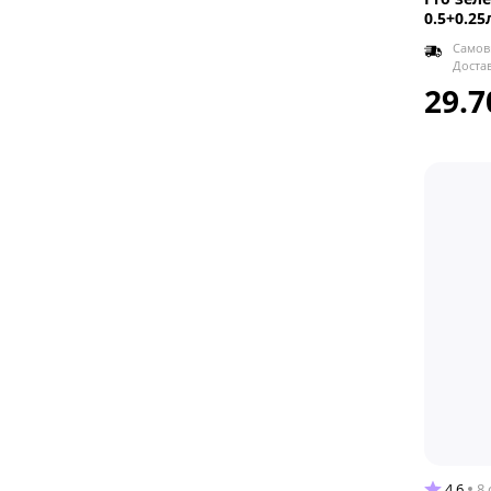
0.5+0.25
Самов
Доста
29.7
4.6
8