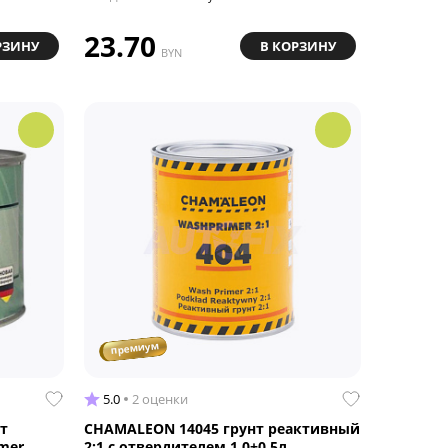
23.70
РЗИНУ
В КОРЗИНУ
BYN
премиум
5.0
2 оценки
т
CHAMALEON 14045 грунт реактивный
mer
2:1 с отвердителем 1.0+0.5л