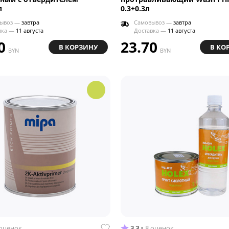
л
0.3+0.3л
ывоз —
завтра
Самовывоз —
завтра
вка —
11 августа
Доставка —
11 августа
0
23.70
В КОРЗИНУ
В КО
BYN
BYN
 оценок
3.3
8 оценок