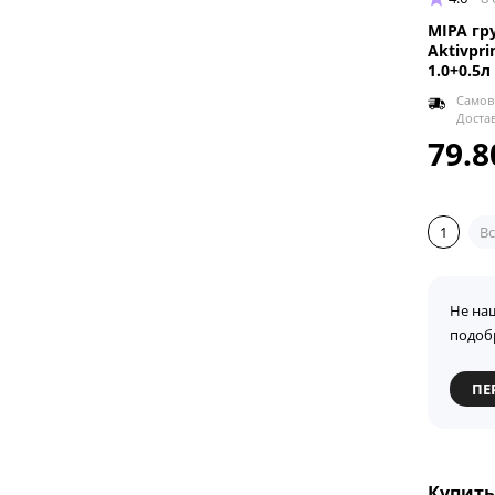
MIPA гр
Aktivpr
1.0+0.5л
Самов
Доста
79.8
1
Вс
Не на
подоб
ПЕ
Купить