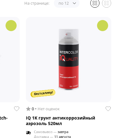
На странице:
по 12
бестселлер!
0
Нет оценок
tch-
IQ 1K грунт антикоррозийный
аэрозоль 520мл
Самовывоз —
завтра
Доставка —
11 августа