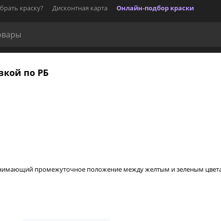
брать краску?
Дисконтная карта
Онлайн-подбор краски
вкой по РБ
 занимающий промежуточное положение между желтым и зеленым цвет