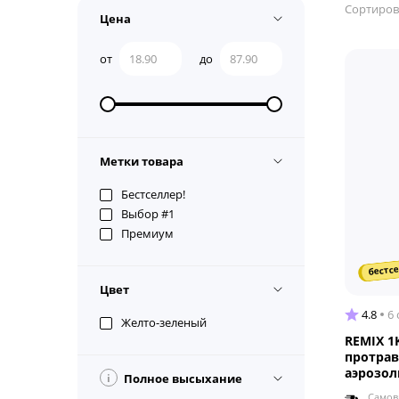
Сортиров
Цена
от
до
Метки товара
Бестселлер!
Выбор #1
Премиум
бестсе
Цвет
4.8
6
Желто-зеленый
REMIX 1
протра
аэрозол
i
Полное высыхание
Самов