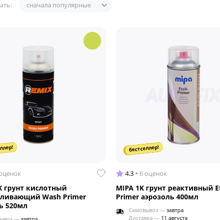
ать:
сначала популярные
ллер!
бестселлер!
 оценок
4.3
6 оценок
K грунт кислотный
MIPA 1K грунт реактивный E
вливающий Wash Primer
Primer аэрозоль 400мл
ь 520мл
Самовывоз —
завтра
Доставка —
11 августа
ывоз —
завтра