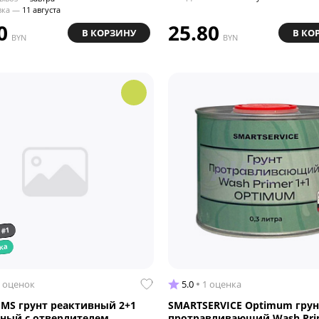
вка —
11 августа
0
25.80
В КОРЗИНУ
В КО
BYN
BYN
 #1
ка
 оценок
5.0
1 оценка
EMS грунт реактивный 2+1
SMARTSERVICE Optimum грун
еный с отвердителем
протравливающий Wash Pri