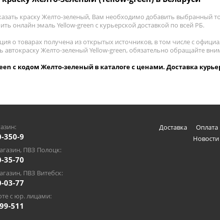
казать краску Желто-зеленый, Вам необходимо добавить выбранный то
пить онлайн эмаль Yellow-green с курьерской доставкой по всей РБ.
ия о товарах получена из открытых источников, в том числе с официа
ть автокраску Желто-зеленый Yellow-green, обязательно обращайте вн
reen с кодом Желто-зеленый в каталоге с ценами. Доставка курье
азин:
Доставка
Оплата 
0-350-9
Новости
газин, ПВЗ Полоцк:
0-35-70
газин, ПВЗ Витебск:
0-03-77
те с юр. лицами:
-99-511