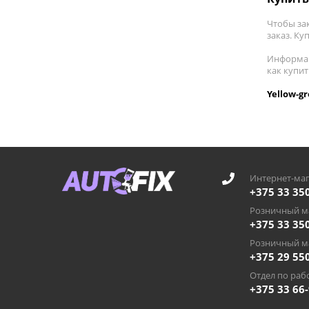
Чтобы за
заказ. Ку
Информац
как купи
Yellow-g
Интернет-маг
+375 33 35
Розничный ма
+375 33 35
Розничный ма
+375 29 55
Отдел по рабо
+375 33 66