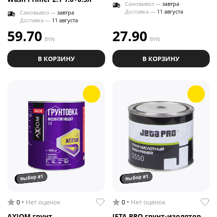
Самовывоз —
завтра
Доставка —
11 августа
Самовывоз —
завтра
Доставка —
11 августа
59.70
27.90
BYN
BYN
В КОРЗИНУ
В КОРЗИНУ
выбор #1
выбор #1
0
Нет оценок
0
Нет оценок
AXIOM грунт
JETA PRO грунт-изолятор