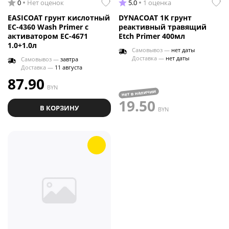
0
Нет оценок
5.0
1 оценка
EASICOAT грунт кислотный
DYNACOAT 1K грунт
EC-4360 Wash Primer с
реактивный травящий
активатором EC-4671
Etch Primer 400мл
1.0+1.0л
Самовывоз —
нет даты
Доставка —
нет даты
Самовывоз —
завтра
Доставка —
11 августа
87.90
BYN
нет в наличии
19.50
В КОРЗИНУ
BYN