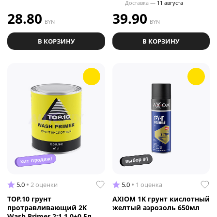
Доставка —
11 августа
28.80
39.90
BYN
BYN
В КОРЗИНУ
В КОРЗИНУ
хит продаж!
выбор #1
5.0
2 оценки
5.0
1 оценка
TOP.10 грунт
AXIOM 1K грунт кислотный
протравливающий 2K
желтый аэрозоль 650мл
Wash Primer 2:1 1.0+0.5л