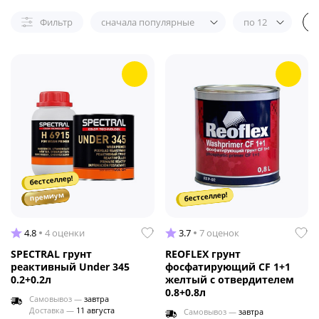
Фильтр
сначала популярные
по 12
бестселлер!
бестселлер!
премиум
4.8
4 оценки
3.7
7 оценок
SPECTRAL грунт
REOFLEX грунт
реактивный Under 345
фосфатирующий CF 1+1
0.2+0.2л
желтый с отвердителем
0.8+0.8л
Самовывоз —
завтра
Доставка —
11 августа
Самовывоз —
завтра