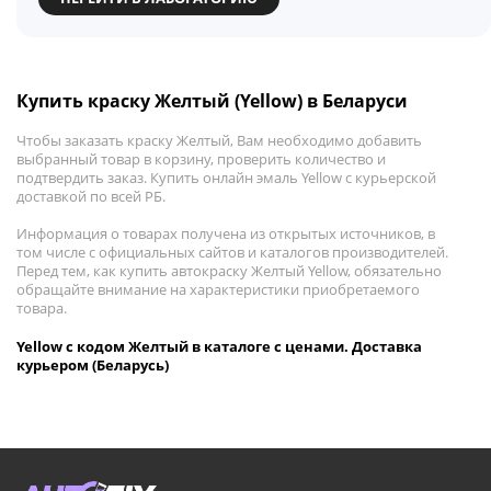
Купить краску Желтый (Yellow) в Беларуси
Чтобы заказать краску Желтый, Вам необходимо добавить
выбранный товар в корзину, проверить количество и
подтвердить заказ. Купить онлайн эмаль Yellow с курьерской
доставкой по всей РБ.
Информация о товарах получена из открытых источников, в
том числе с официальных сайтов и каталогов производителей.
Перед тем, как купить автокраску Желтый Yellow, обязательно
обращайте внимание на характеристики приобретаемого
товара.
Yellow с кодом Желтый в каталоге с ценами. Доставка
курьером (Беларусь)