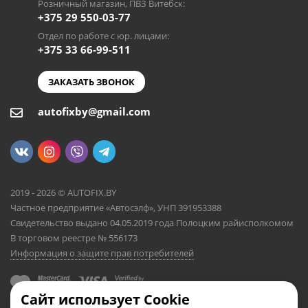
Розничный магазин, ПВЗ Витебск:
+375 29 550-03-77
Отдел по работе с юр. лицами:
+375 33 66-99-511
ЗАКАЗАТЬ ЗВОНОК
autofixby@gmail.com
2019 - 2026 © AUTOFIX.BY
Частное предприятие «Автосэлф», УНП 391953388
Свидетельство выдано 04.05.2019 года Полоцким райисполкомом
В торговом реестре № 556173
Информация о защите прав потребителей
Сайт использует Cookie