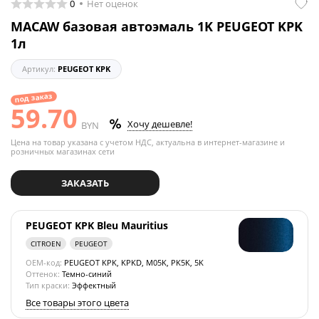
0
Нет оценок
MACAW базовая автоэмаль 1K PEUGEOT KPK
1л
Артикул:
PEUGEOT KPK
под заказ
59.70
Хочу дешевле!
BYN
Цена на товар указана с учетом НДС, актуальна в интернет-магазине и
розничных магазинах сети
ЗАКАЗАТЬ
PEUGEOT KPK Bleu Mauritius
CITROEN
PEUGEOT
OEM-код:
PEUGEOT KPK, KPKD, M05K, PK5K, 5K
Оттенок:
Темно-синий
Тип краски:
Эффектный
Все товары этого цвета