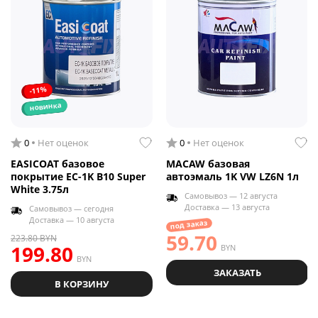
-11%
новинка
0
Нет оценок
0
Нет оценок
EASICOAT базовое
MACAW базовая
покрытие EC-1K B10 Super
автоэмаль 1K VW LZ6N 1л
White 3.75л
Самовывоз — 12 августа
Доставка — 13 августа
Самовывоз — сегодня
Доставка — 10 августа
под заказ
59.70
223.80
BYN
199.80
BYN
BYN
ЗАКАЗАТЬ
В КОРЗИНУ