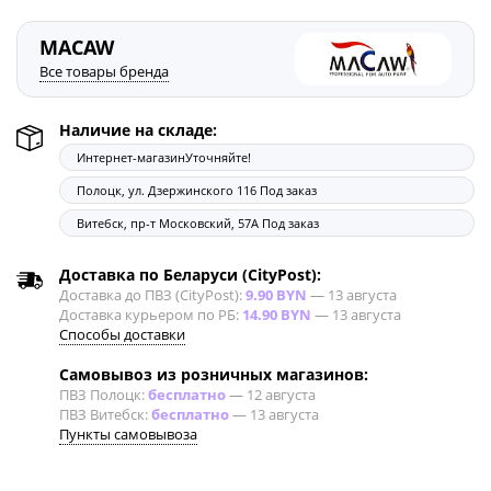
MACAW
Все товары бренда
Наличие на складе:
Интернет-магазин
Уточняйте!
Полоцк, ул. Дзержинского 116
Под заказ
Витебск, пр-т Московский, 57А
Под заказ
Доставка по Беларуси (CityPost):
Доставка до ПВЗ (CityPost):
9.90 BYN
—
13 августа
Доставка курьером по РБ:
14.90 BYN
—
13 августа
Способы доставки
Самовывоз из розничных магазинов:
ПВЗ Полоцк:
бесплатно
—
12 августа
ПВЗ Витебск:
бесплатно
—
13 августа
Пункты самовывоза