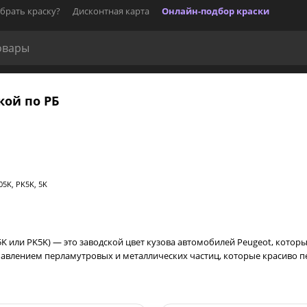
брать краску?
Дисконтная карта
Онлайн-подбор краски
кой по РБ
5K, PK5K, 5K
5K или PK5K) — это заводской цвет кузова автомобилей Peugeot, котор
обавлением перламутровых и металлических частиц, которые красиво п