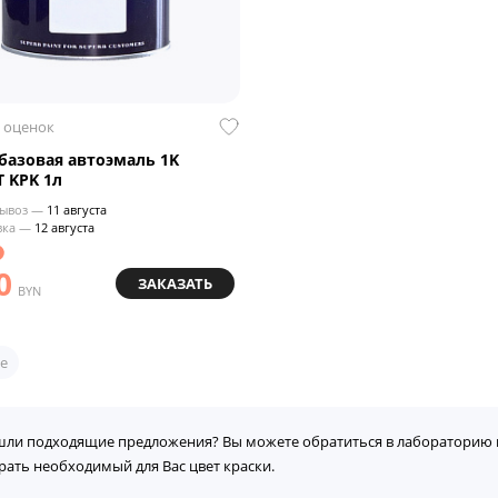
 оценок
азовая автоэмаль 1K
 KPK 1л
ывоз —
11 августа
вка —
12 августа
0
ЗАКАЗАТЬ
BYN
е
шли подходящие предложения? Вы можете обратиться в лабораторию 
рать необходимый для Вас цвет краски.