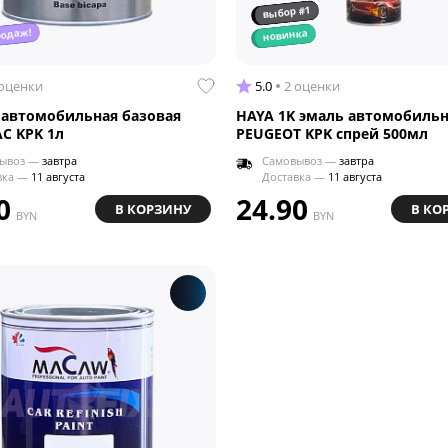
выбор #1
родаж!
новинка
 оценки
5.0
2 оценки
 автомобильная базовая
HAYA 1K эмаль автомобильн
AC KPK 1л
PEUGEOT KPK спрей 500мл
ывоз —
завтра
Самовывоз —
завтра
вка —
11 августа
Доставка —
11 августа
0
24.90
В КОРЗИНУ
В КО
BYN
BYN