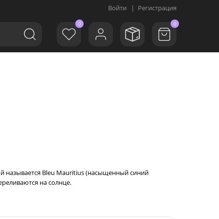
Войти
|
Регистрация
0
0
ый называется Bleu Mauritius (насыщенный синий
ереливаются на солнце.