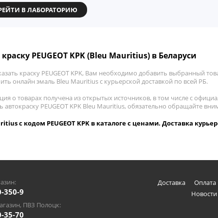
РЕЙТИ В ЛАБОРАТОРИЮ
 краску PEUGEOT KPK (Bleu Mauritius) в Беларуси
казать краску PEUGEOT KPK, Вам необходимо добавить выбранный това
пить онлайн эмаль Bleu Mauritius с курьерской доставкой по всей РБ.
ия о товарах получена из открытых источников, в том числе с официа
ть автокраску PEUGEOT KPK Bleu Mauritius, обязательно обращайте вн
ritius с кодом PEUGEOT KPK в каталоге с ценами. Доставка курьер
азин:
Доставка
Оплата 
0-350-9
Новости
газин, ПВЗ Полоцк:
0-35-70