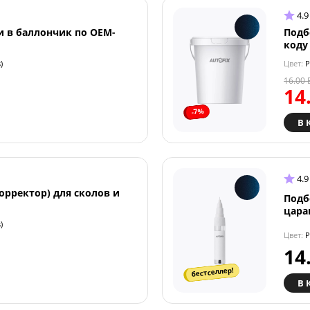
4.9
и в баллончик по OEM-
Подб
коду
)
Цвет:
P
16.00
14
-7%
В 
4.9
орректор) для сколов и
Подб
цара
)
Цвет:
P
14
бестселлер!
В 