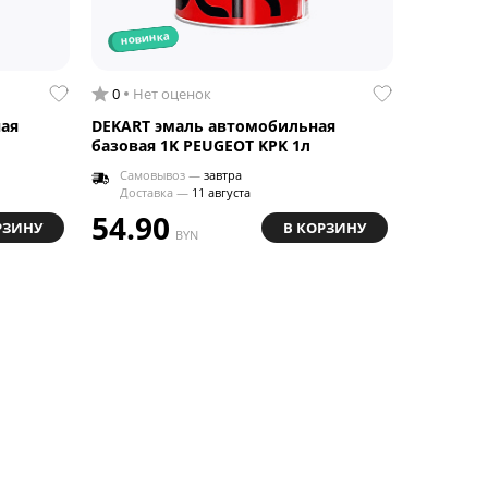
новинка
0
Нет оценок
ая
DEKART эмаль автомобильная
базовая 1K PEUGEOT KPK 1л
Самовывоз —
завтра
Доставка —
11 августа
54.90
РЗИНУ
В КОРЗИНУ
BYN