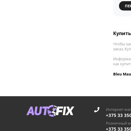
ПЕ
Купить
Чтобы за
заказ. Ку
Информац
как купи
Bleu Mau
Интернет-маг
+375 33 35
Розничный ма
+375 33 35