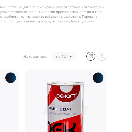
начена только для полной окраски кузова автомобиля / методом
пуска автомобиля, страны и партии производства, партии и типа
 пробного тест-напыла) во избежание разнотона. Передача
стность, цветовая температура, отражения, блеск, условия
На странице:
по 12