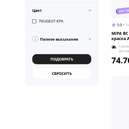
хит п
Цвет
PEUGEOT KPK
5.0
3
MIPA BC
краска 
i
Полное высыхание
Самов
Доста
74.7