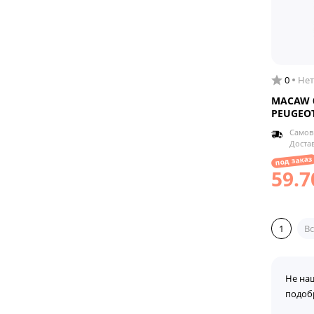
0
Нет
MACAW б
PEUGEOT
Самов
Доста
под заказ
59.7
1
Вс
Не на
подоб