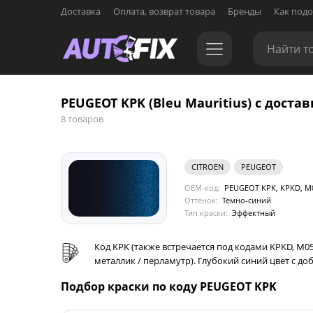
Доставка
Оплата, возврат товара
Бренды
Как подо
PEUGEOT KPK (Bleu Mauritius) с достав
8 товаров
CITROEN
PEUGEOT
OEM-код:
PEUGEOT KPK, KPKD, M0
Оттенок:
Темно-синий
Тип краски:
Эффектный
Код KPK (также встречается под кодами KPKD, M0
металлик / перламутр). Глубокий синий цвет с д
Подбор краски по коду PEUGEOT KPK