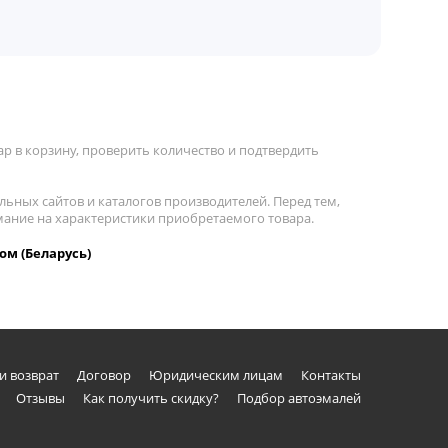
р в корзину, проверить количество и подтвердить
льных сайтов и каталогов производителей. Перед тем,
имание на характеристики приобретаемого товара.
ом (Беларусь)
и возврат
Договор
Юридическим лицам
Контакты
Отзывы
Как получить скидку?
Подбор автоэмалей