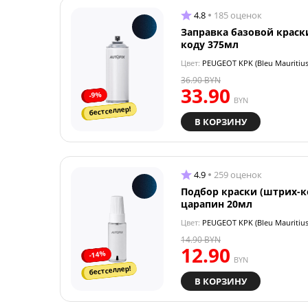
4.8
185 оценок
Заправка базовой краск
коду 375мл
Цвет:
PEUGEOT KPK (Bleu Mauritius
36.90
BYN
33.90
-9%
BYN
бестселлер!
В КОРЗИНУ
4.9
259 оценок
Подбор краски (штрих-к
царапин 20мл
Цвет:
PEUGEOT KPK (Bleu Mauritius
14.90
BYN
12.90
-14%
BYN
бестселлер!
В КОРЗИНУ