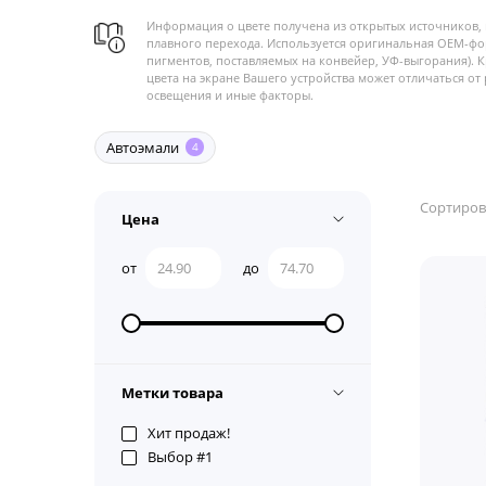
Информация о цвете получена из открытых источников, 
плавного перехода. Используется оригинальная OEM-фо
пигментов, поставляемых на конвейер, УФ-выгорания). 
цвета на экране Вашего устройства может отличаться от 
освещения и иные факторы.
Автоэмали
4
Сортиров
Цена
от
до
Метки товара
Хит продаж!
Выбор #1