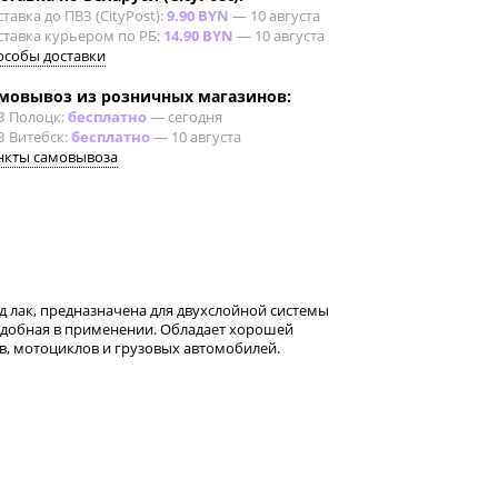
тавка до ПВЗ (CityPost):
9.90 BYN
—
10 августа
ставка курьером по РБ:
14.90 BYN
—
10 августа
особы доставки
мовывоз из розничных магазинов:
З Полоцк:
бесплатно
—
сегодня
З Витебск:
бесплатно
—
10 августа
нкты самовывоза
д лак, предназначена для двухслойной системы
удобная в применении. Обладает хорошей
в, мотоциклов и грузовых автомобилей.