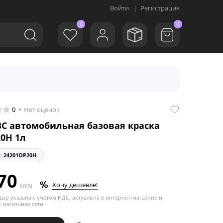
Войти
|
Регистрация
0
0
0
Нет оценок
BC автомобильная базовая краска
20H 1л
л:
24201OP20H
70
Хочу дешевле!
BYN
вар указана с учетом НДС, актуальна в интернет-магазине и
 магазинах сети