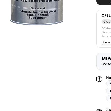
OPEL
OPEL
OEM-к
Оттено
Тип кр
Все т
MIP
Все т
На
До