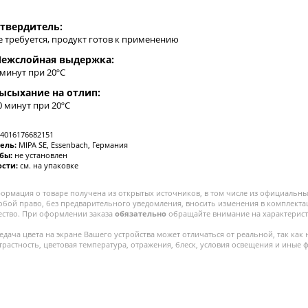
твердитель:
е требуется, продукт готов к применению
ежслойная выдержка:
 минут при 20ºC
ысыхание на отлип:
0 минут при 20ºC
4016176682151
ель:
MIPA SE, Essenbach, Германия
жбы:
не установлен
ости:
см. на упаковке
ормация о товаре получена из открытых источников, в том числе из официальных
собой право, без предварительного уведомления, вносить изменения в комплекта
ество. При оформлении заказа
обязательно
обращайте внимание на характерист
едача цвета на экране Вашего устройства может отличаться от реальной, так как 
трастность, цветовая температура, отражения, блеск, условия освещения и иные 