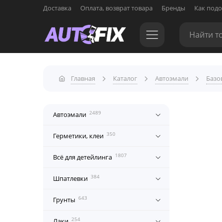
Доставка
Оплата, возврат товара
Бренды
Как подо
Главная
Каталог
Автоэмали
Базо
2489
Автоэмали
350
Герметики, клеи
1807
Всё для детейлинга
384
Шпатлевки
643
Грунты
254
Лаки