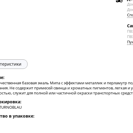
Дос
До
Сп
Са
ПВ
ПВ
Пу
теристики
е:
чественная базовая эмаль Мипа с эффектами металлик и перламутр по
ния. Не содержит примесей свинца и хроматных пигментов, легкая и 
остью, служит для полной или частичной окраски транспортных средст
ркировка:
CTURNOBLAU
тво в упаковке: