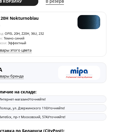
В резерв
В КОРЗИНУ
 20H Nokturnoblau
од:
OPEL 20H, Z20H, 36U, 232
к:
Темно-синий
аски:
Эффектный
овары этого цвета
A
овары бренда
личие на складе:
Интернет-магазин
Уточняйте!
Полоцк, ул. Дзержинского 116
Уточняйте!
Витебск, пр-т Московский, 57А
Уточняйте!
ставка по Беларуси (CityPost):