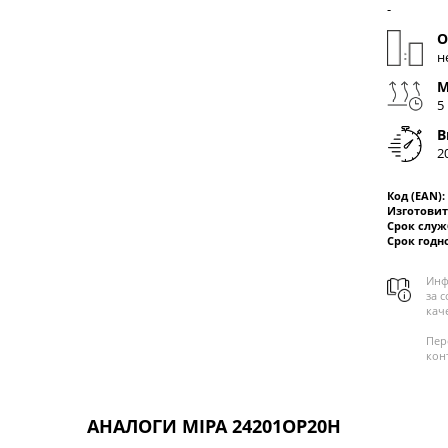
-
О
н
М
5
В
2
Код (EAN):
Изготовит
Срок слу
Срок годн
Инф
за 
кач
Пер
кон
АНАЛОГИ MIPA 24201OP20H