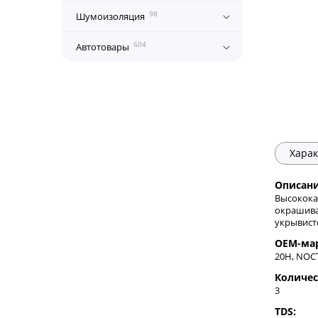
98
Шумоизоляция
604
Автотовары
Харак
Описани
Высокока
окрашива
укрывист
OEM-ма
20H, NO
Количес
3
TDS: