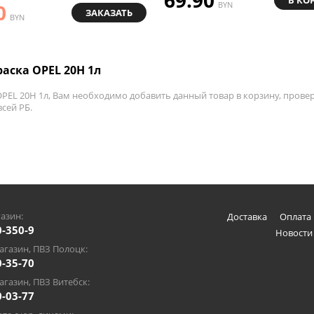
0
BYN
ЗАКАЗАТЬ
BYN
аска OPEL 20H 1л
PEL 20H 1л, Вам необходимо добавить данный товар в корзину, провер
всей РБ.
азин:
Доставка
Оплата 
0-350-9
Новости
газин, ПВЗ Полоцк:
0-35-70
газин, ПВЗ Витебск:
0-03-77