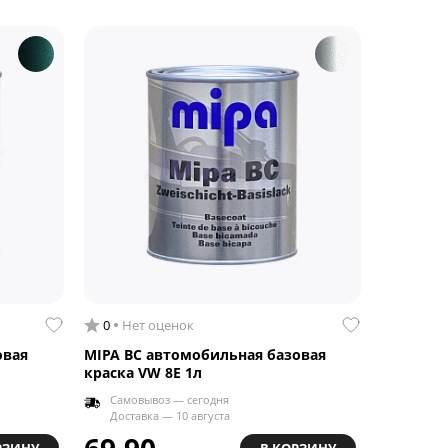
0
Нет оценок
0
Нет 
овая
MIPA BC автомобильная базовая
MACAW б
краска VW 8E 1л
LY7W 1л
Самовывоз — сегодня
Самовы
Доставка — 10 августа
Доставк
69.90
под заказ
РЗИНУ
В КОРЗИНУ