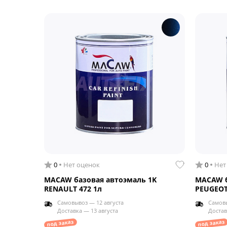
0
Нет оценок
0
Нет
MACAW базовая автоэмаль 1K
MACAW б
RENAULT 472 1л
PEUGEOT
Самовывоз — 12 августа
Самовы
Доставка — 13 августа
Достав
под заказ
под заказ