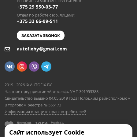
Розничный магазин, ПВЗ Витебск:
+375 29 550-03-77
Отдел по работе с юр. лицами:
+375 33 66-99-511
ЗАКАЗАТЬ ЗВОНОК
autofixby@gmail.com
2019 - 2026 © AUTOFIX.BY
Частное предприятие «Автосэлф», УНП 391953388
Свидетельство выдано 04.05.2019 года Полоцким райисполкомом
В торговом реестре № 556173
Информация о защите прав потребителей
Сайт использует Cookie