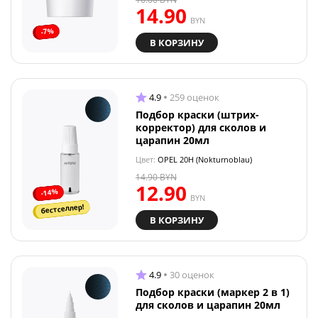
14.90
BYN
-7%
В КОРЗИНУ
4.9
259 оценок
Подбор краски (штрих-
корректор) для сколов и
царапин 20мл
Цвет:
OPEL 20H (Nokturnoblau)
14.90
BYN
12.90
-14%
BYN
бестселлер!
В КОРЗИНУ
4.9
30 оценок
Подбор краски (маркер 2 в 1)
для сколов и царапин 20мл