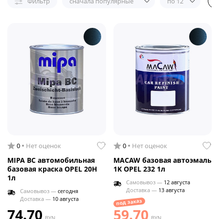
Фильтр
сначала популярные
по 12
0
Нет оценок
0
Нет оценок
MIPA BC автомобильная
MACAW базовая автоэмаль
базовая краска OPEL 20H
1K OPEL 232 1л
1л
Самовывоз —
12 августа
Доставка —
13 августа
Самовывоз —
сегодня
Доставка —
10 августа
под заказ
74.70
59.70
BYN
BYN