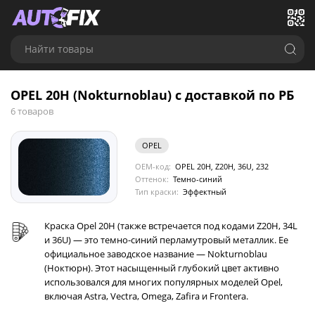
Найти товары
OPEL 20H (Nokturnoblau) с доставкой по РБ
6 товаров
OPEL
OEM-код:
OPEL 20H, Z20H, 36U, 232
Оттенок:
Темно-синий
Тип краски:
Эффектный
Краска Opel 20H (также встречается под кодами Z20H, 34L
и 36U) — это темно-синий перламутровый металлик. Ее
официальное заводское название — Nokturnoblau
(Ноктюрн). Этот насыщенный глубокий цвет активно
использовался для многих популярных моделей Opel,
включая Astra, Vectra, Omega, Zafira и Frontera.