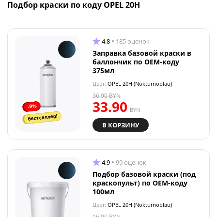
Подбор краски по коду OPEL 20H
4.8
185 оценок
Заправка базовой краски в
баллончик по OEM-коду
375мл
Цвет:
OPEL 20H (Nokturnoblau)
36.90
BYN
33.90
-9%
BYN
бестселлер!
В КОРЗИНУ
4.9
99 оценок
Подбор базовой краски (под
краскопульт) по OEM-коду
100мл
Цвет:
OPEL 20H (Nokturnoblau)
16.00
BYN