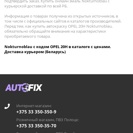
подтвердить заказ. Купить онлайн эмаль Nokturnoblau с
курьерской доставкой по всей РБ.
Информация о товарах получена из открытых источников, в
том числе с официальных сайтов и каталогов производителей.
Перед тем, как купить автокраску OPEL 20H Nokturnoblau,
обязательно обращайте внимание на характеристики
приобретаемого товара.
Nokturnoblau с кодом OPEL 20H в каталоге с ценами.
Доставка курьером (Беларусь)
Интернет-магазин:
+375 33 350-350-9
Розничный магазин, ПВЗ Полоцк:
+375 33 350-35-70