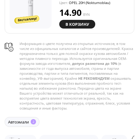
Цвет:
OPEL 20H (Nokturnoblau)
14.90
BYN
бестселлер!
В КОРЗИНУ
Информация о цвете получена из открытых источников, в том
числе из официальных каталогов и сайтов производителей. Краска
предназначена только для полной окраски кузова автомобиля /
методом плавного перехода. Используется оригинальная OEM-
формула завода-изготовителя,
допуск разнотона до 10%
(в
зависимости от года выпуска автомобиля, страны и партии
производства, партии и типа пигментов, поставляемых на
конвейер, УФ-выгорания). Крайне
НЕ РЕКОМЕНДУЕМ
окрашивать
отдельные элементы кузова (без выполнения пробного тест-
напыла) во избежание разнотона. Передача цвета на экране
Вашего устройства может отличаться от реальной, так как на
восприятие цвета влияют технология экрана, яркость,
контрастность, цветовая температура, отражения, блеск, условия
освещения и иные факторы.
Автоэмали
2