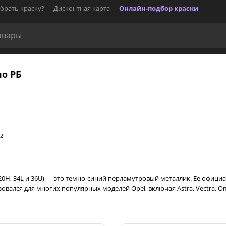
брать краску?
Дисконтная карта
Онлайн-подбор краски
по РБ
2
Z20H, 34L и 36U) — это темно-синий перламутровый металлик. Ее офици
ался для многих популярных моделей Opel, включая Astra, Vectra, Omeg