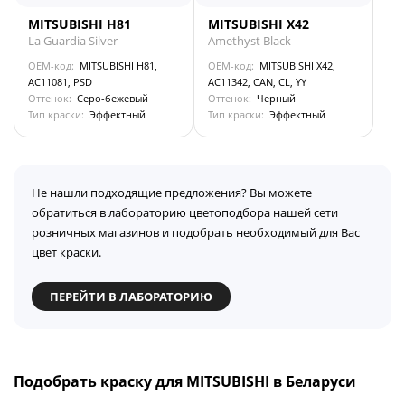
MITSUBISHI H81
MITSUBISHI X42
La Guardia Silver
Amethyst Black
OEM-код:
MITSUBISHI H81,
OEM-код:
MITSUBISHI X42,
AC11081, PSD
AC11342, CAN, CL, YY
Оттенок:
Серо-бежевый
Оттенок:
Черный
Тип краски:
Эффектный
Тип краски:
Эффектный
Не нашли подходящие предложения? Вы можете
обратиться в лабораторию цветоподбора нашей сети
розничных магазинов и подобрать необходимый для Вас
цвет краски.
ПЕРЕЙТИ В ЛАБОРАТОРИЮ
Подобрать краску для MITSUBISHI в Беларуси