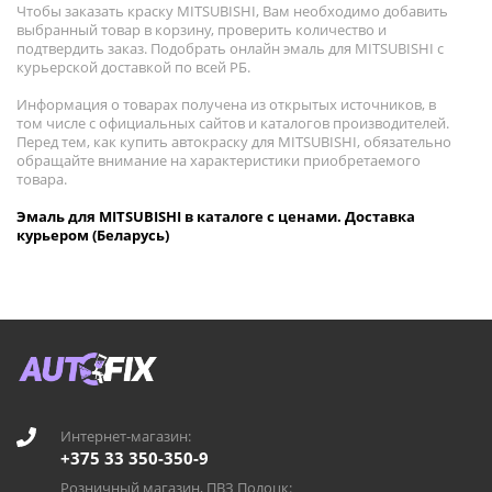
Чтобы заказать краску MITSUBISHI, Вам необходимо добавить
выбранный товар в корзину, проверить количество и
подтвердить заказ. Подобрать онлайн эмаль для MITSUBISHI с
курьерской доставкой по всей РБ.
Информация о товарах получена из открытых источников, в
том числе с официальных сайтов и каталогов производителей.
Перед тем, как купить автокраску для MITSUBISHI, обязательно
обращайте внимание на характеристики приобретаемого
товара.
Эмаль для MITSUBISHI в каталоге с ценами. Доставка
курьером (Беларусь)
Интернет-магазин:
+375 33 350-350-9
Розничный магазин, ПВЗ Полоцк: