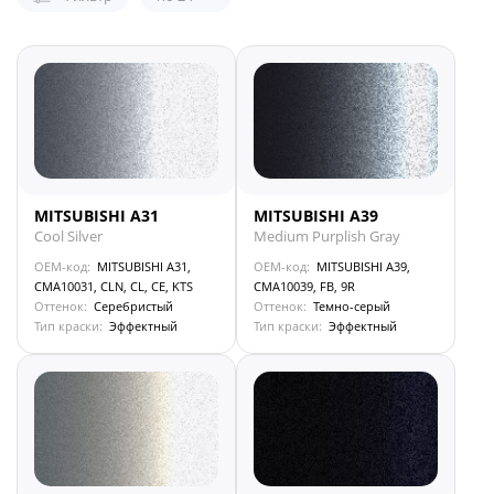
MITSUBISHI A31
MITSUBISHI A39
Cool Silver
Medium Purplish Gray
OEM-код:
MITSUBISHI A31,
OEM-код:
MITSUBISHI A39,
CMA10031, CLN, CL, CE, KTS
CMA10039, FB, 9R
Оттенок:
Серебристый
Оттенок:
Темно-серый
Тип краски:
Эффектный
Тип краски:
Эффектный