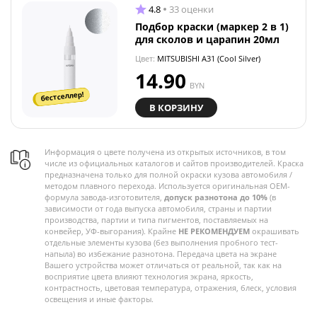
4.8
33 оценки
Подбор краски (маркер 2 в 1)
для сколов и царапин 20мл
Цвет:
MITSUBISHI A31 (Cool Silver)
14.90
BYN
бестселлер!
В КОРЗИНУ
Информация о цвете получена из открытых источников, в том
числе из официальных каталогов и сайтов производителей. Краска
предназначена только для полной окраски кузова автомобиля /
методом плавного перехода. Используется оригинальная OEM-
формула завода-изготовителя,
допуск разнотона до 10%
(в
зависимости от года выпуска автомобиля, страны и партии
производства, партии и типа пигментов, поставляемых на
конвейер, УФ-выгорания). Крайне
НЕ РЕКОМЕНДУЕМ
окрашивать
отдельные элементы кузова (без выполнения пробного тест-
напыла) во избежание разнотона. Передача цвета на экране
Вашего устройства может отличаться от реальной, так как на
восприятие цвета влияют технология экрана, яркость,
контрастность, цветовая температура, отражения, блеск, условия
освещения и иные факторы.