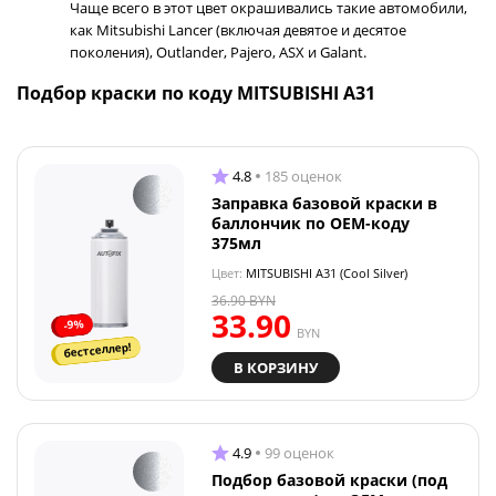
Чаще всего в этот цвет окрашивались такие автомобили,
как Mitsubishi Lancer (включая девятое и десятое
поколения), Outlander, Pajero, ASX и Galant.
Подбор краски по коду MITSUBISHI A31
4.8
185 оценок
Заправка базовой краски в
баллончик по OEM-коду
375мл
Цвет:
MITSUBISHI A31 (Cool Silver)
36.90
BYN
33.90
-9%
BYN
бестселлер!
В КОРЗИНУ
4.9
99 оценок
Подбор базовой краски (под