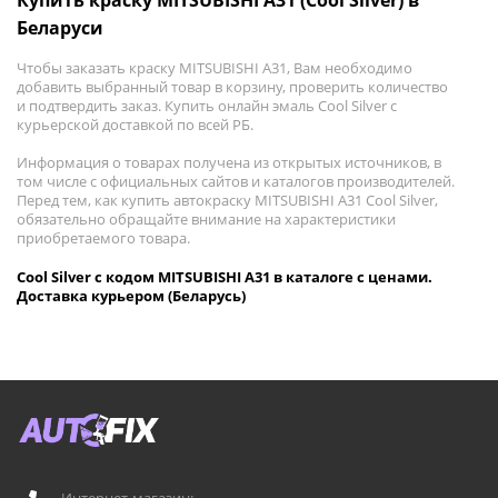
Купить краску MITSUBISHI A31 (Cool Silver) в
Беларуси
Чтобы заказать краску MITSUBISHI A31, Вам необходимо
добавить выбранный товар в корзину, проверить количество
и подтвердить заказ. Купить онлайн эмаль Cool Silver с
курьерской доставкой по всей РБ.
Информация о товарах получена из открытых источников, в
том числе с официальных сайтов и каталогов производителей.
Перед тем, как купить автокраску MITSUBISHI A31 Cool Silver,
обязательно обращайте внимание на характеристики
приобретаемого товара.
Cool Silver с кодом MITSUBISHI A31 в каталоге с ценами.
Доставка курьером (Беларусь)