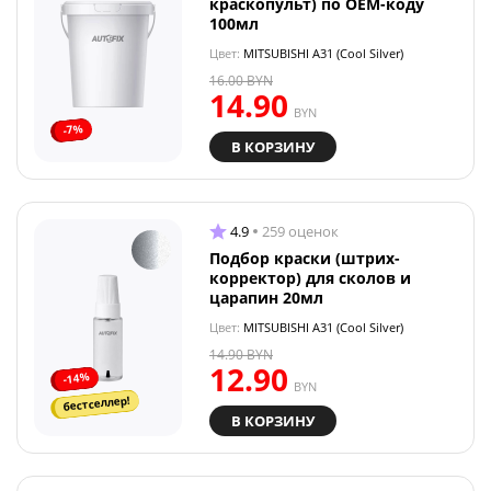
краскопульт) по OEM-коду
100мл
Цвет:
MITSUBISHI A31 (Cool Silver)
16.00
BYN
14.90
BYN
-7%
В КОРЗИНУ
4.9
259 оценок
Подбор краски (штрих-
корректор) для сколов и
царапин 20мл
Цвет:
MITSUBISHI A31 (Cool Silver)
14.90
BYN
12.90
-14%
BYN
бестселлер!
В КОРЗИНУ