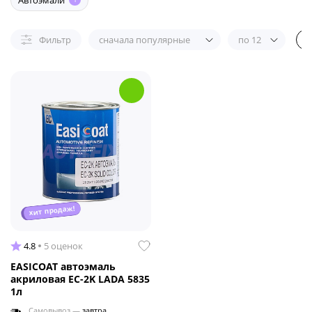
Автоэмали
Фильтр
сначала популярные
по 12
хит продаж!
4.8
5 оценок
EASICOAT автоэмаль
акриловая EC-2K LADA 5835
1л
Самовывоз —
завтра