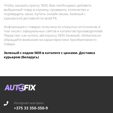
Чтобы заказать краску 5835, Вам необходимо добавить
выбранный товар в корзину, проверить количество и
подтвердить заказ. Купить онлайн эмаль Зеленый с
курьерской доставкой по всей РБ.
Информация о товарах получена из открытых источников, в
том числе с официальных сайтов и каталогов производителей.
Перед тем, как купить автокраску 5835 Зеленый, обязательно
обращайте внимание на характеристики приобретаемого
товара.
Зеленый с кодом 5835 в каталоге с ценами. Доставка
курьером (Беларусь)
Интернет-магазин:
+375 33 350-350-9