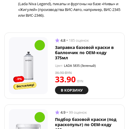
(Lada Niva Legend), пикапы и фургоны на базе «Нивы» и
«Жигулей» (производства ВИС-Авто, например, ВИС-2345
или ВИС-2346).
4.8
185 оценок
Заправка базовой краски в
баллончик по OEM-коду
375мл
Цвет:
LADA 5835 (Зеленый)
36.90
BYN
33.90
-9%
BYN
бестселлер!
В КОРЗИНУ
4.9
99 оценок
Подбор базовой краски (под
краскопульт) по OEM-коду