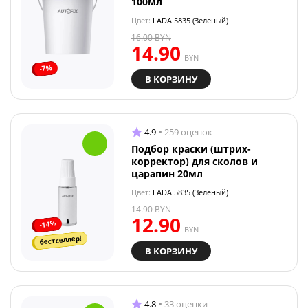
100мл
Цвет:
LADA 5835 (Зеленый)
16.00
BYN
14.90
BYN
-7%
В КОРЗИНУ
4.9
259 оценок
Подбор краски (штрих-
корректор) для сколов и
царапин 20мл
Цвет:
LADA 5835 (Зеленый)
14.90
BYN
12.90
-14%
BYN
бестселлер!
В КОРЗИНУ
4.8
33 оценки