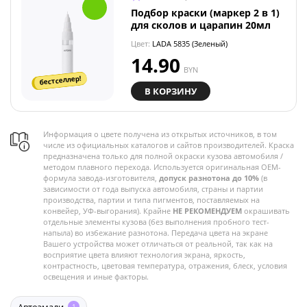
Подбор краски (маркер 2 в 1)
для сколов и царапин 20мл
Цвет:
LADA 5835 (Зеленый)
14.90
BYN
бестселлер!
В КОРЗИНУ
Информация о цвете получена из открытых источников, в том
числе из официальных каталогов и сайтов производителей. Краска
предназначена только для полной окраски кузова автомобиля /
методом плавного перехода. Используется оригинальная OEM-
формула завода-изготовителя,
допуск разнотона до 10%
(в
зависимости от года выпуска автомобиля, страны и партии
производства, партии и типа пигментов, поставляемых на
конвейер, УФ-выгорания). Крайне
НЕ РЕКОМЕНДУЕМ
окрашивать
отдельные элементы кузова (без выполнения пробного тест-
напыла) во избежание разнотона. Передача цвета на экране
Вашего устройства может отличаться от реальной, так как на
восприятие цвета влияют технология экрана, яркость,
контрастность, цветовая температура, отражения, блеск, условия
освещения и иные факторы.
1