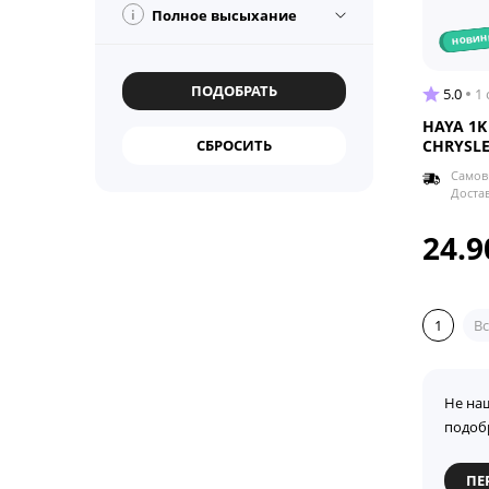
i
Полное высыхание
новин
5.0
1
HAYA 1K
CHRYSLE
Самов
Доста
24.9
1
Вс
Не на
подоб
ПЕ