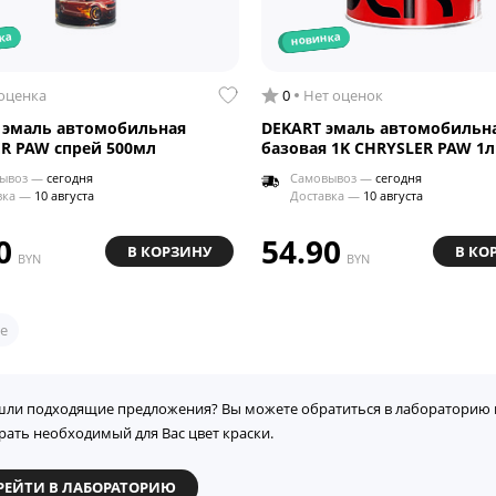
ка
новинка
 оценка
0
Нет оценок
 эмаль автомобильная
DEKART эмаль автомобильн
R PAW спрей 500мл
базовая 1K CHRYSLER PAW 1л
ывоз —
сегодня
Самовывоз —
сегодня
вка —
10 августа
Доставка —
10 августа
0
54.90
В КОРЗИНУ
В КО
BYN
BYN
е
шли подходящие предложения? Вы можете обратиться в лабораторию 
рать необходимый для Вас цвет краски.
РЕЙТИ В ЛАБОРАТОРИЮ