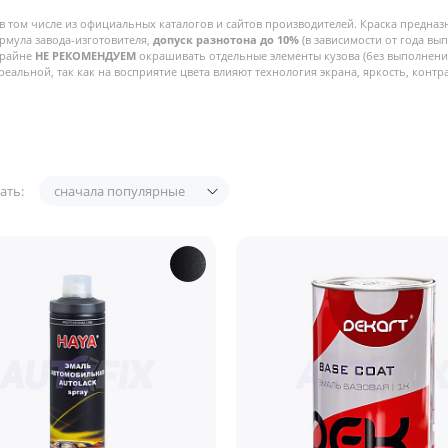
в том числе из официальных каталогов и сайтов производителей. Краска предназ
рмула завода-изготовителя,
допуск разнотона до 10%
(в зависимости от года вы
Крайне
НЕ РЕКОМЕНДУЕМ
окрашивать отдельные элементы кузова (без выполнения
реальной, так как на восприятие цвета влияют технология экрана, яркость, контра
ать:
сначала популярные