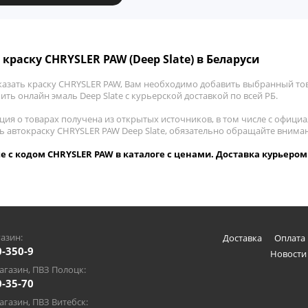
 краску CHRYSLER PAW (Deep Slate) в Беларуси
казать краску CHRYSLER PAW, Вам необходимо добавить выбранный тов
пить онлайн эмаль Deep Slate с курьерской доставкой по всей РБ.
ия о товарах получена из открытых источников, в том числе с официа
ть автокраску CHRYSLER PAW Deep Slate, обязательно обращайте внима
te с кодом CHRYSLER PAW в каталоге с ценами. Доставка курьером
азин:
Доставка
Оплата 
0-350-9
Новости
газин, ПВЗ Полоцк:
0-35-70
газин, ПВЗ Витебск: