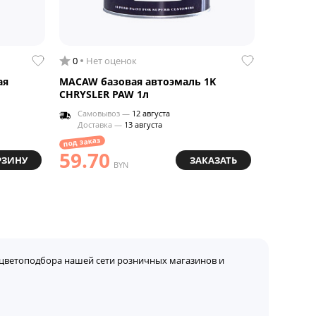
0
Нет оценок
ая
MACAW базовая автоэмаль 1K
CHRYSLER PAW 1л
Самовывоз —
12 августа
Доставка —
13 августа
под заказ
59.70
РЗИНУ
ЗАКАЗАТЬ
BYN
цветоподбора нашей сети розничных магазинов и