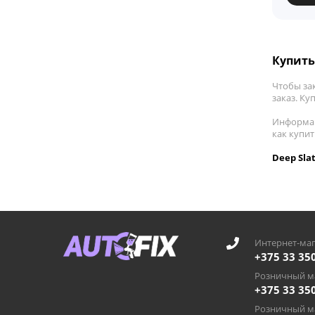
Купить
Чтобы за
заказ. Ку
Информац
как купи
Deep Sla
Интернет-маг
+375 33 35
Розничный ма
+375 33 35
Розничный ма