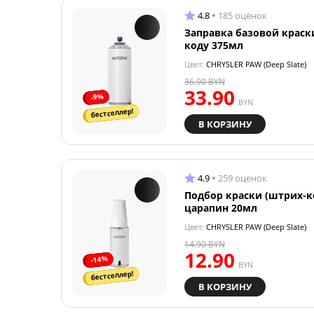
4.8
185 оценок
Заправка базовой краск
коду 375мл
Цвет:
CHRYSLER PAW (Deep Slate)
36.90
BYN
33.90
-9%
BYN
бестселлер!
В КОРЗИНУ
4.9
259 оценок
Подбор краски (штрих-к
царапин 20мл
Цвет:
CHRYSLER PAW (Deep Slate)
14.90
BYN
12.90
-14%
BYN
бестселлер!
В КОРЗИНУ