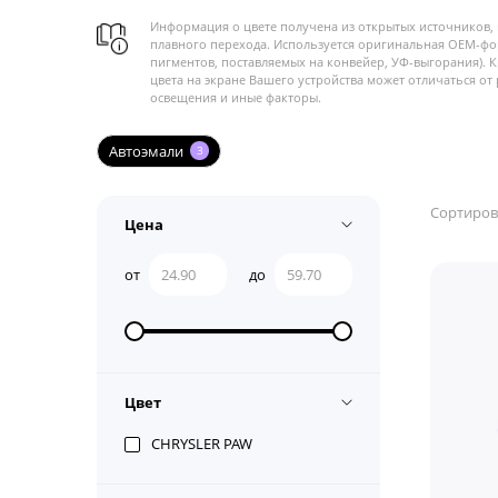
Информация о цвете получена из открытых источников, 
плавного перехода. Используется оригинальная OEM-фо
пигментов, поставляемых на конвейер, УФ-выгорания). 
цвета на экране Вашего устройства может отличаться от 
освещения и иные факторы.
Автоэмали
3
Сортиров
Цена
от
до
Цвет
CHRYSLER PAW