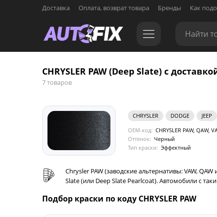
Доставка
Оплата, возврат товара
Бренды
Как подо
CHRYSLER PAW (Deep Slate) с доставко
7 товаров
CHRYSLER
DODGE
JEEP
OEM-код:
CHRYSLER PAW, QAW, V
Оттенок:
Черный
Тип краски:
Эффектный
Chrysler PAW (заводские альтернативы: VAW, QA
Slate (или Deep Slate Pearlcoat). Автомобили с т
Подбор краски по коду CHRYSLER PAW