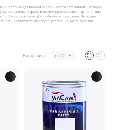
начена только для полной окраски кузова автомобиля / методом
пуска автомобиля, страны и партии производства, партии и типа
 пробного тест-напыла) во избежание разнотона. Передача
стность, цветовая температура, отражения, блеск, условия
На странице:
по 12