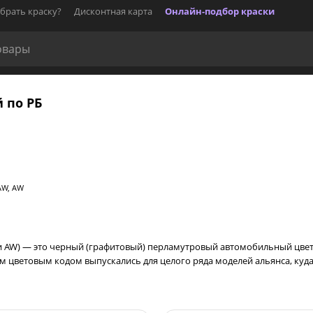
брать краску?
Дисконтная карта
Онлайн-подбор краски
й по РБ
AW, AW
W и AW) — это черный (графитовый) перламутровый автомобильный цвет
аким цветовым кодом выпускались для целого ряда моделей альянса, куда в