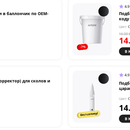
4.9
и в баллончик по OEM-
Подб
коду
Цвет:
C
16.00
14
-7%
В 
4.9
орректор) для сколов и
Подб
цара
Цвет:
C
14
бестселлер!
В 