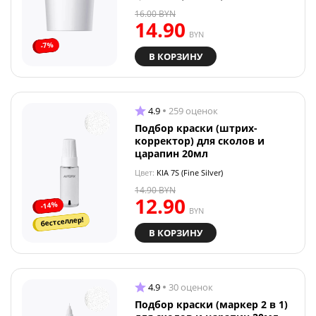
16.00
BYN
14.90
BYN
-7%
В КОРЗИНУ
4.9
259 оценок
Подбор краски (штрих-
корректор) для сколов и
царапин 20мл
Цвет:
KIA 7S (Fine Silver)
14.90
BYN
12.90
-14%
BYN
бестселлер!
В КОРЗИНУ
4.9
30 оценок
Подбор краски (маркер 2 в 1)