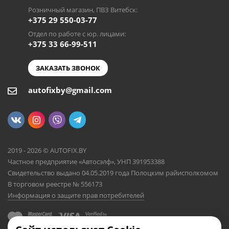
Розничный магазин, ПВЗ Витебск:
+375 29 550-03-77
Отдел по работе с юр. лицами:
+375 33 66-99-511
ЗАКАЗАТЬ ЗВОНОК
autofixby@gmail.com
2019 - 2026 © AUTOFIX.BY
Частное предприятие «Автосэлф», УНП 391953388
Свидетельство выдано 04.05.2019 года Полоцким райисполкомом
В торговом реестре № 556173
Информация о защите прав потребителей