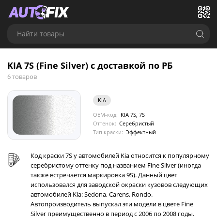
Найти товары
KIA 7S (Fine Silver) с доставкой по РБ
6 товаров
KIA
OEM-код:
KIA 7S, 7S
Оттенок:
Серебристый
Тип краски:
Эффектный
Код краски 7S у автомобилей Kia относится к популярному
серебристому оттенку под названием Fine Silver (иногда
также встречается маркировка 9S). Данный цвет
использовался для заводской окраски кузовов следующих
автомобилей Kia: Sedona, Carens, Rondo.
Автопроизводитель выпускал эти модели в цвете Fine
Silver преимущественно в период с 2006 по 2008 годы.