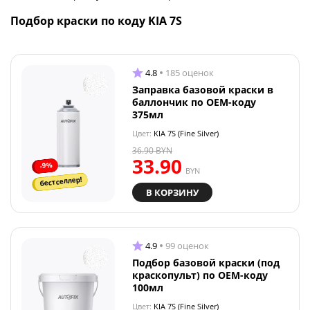
Подбор краски по коду KIA 7S
4.8
185 оценок
Заправка базовой краски в
баллончик по OEM-коду
375мл
Цвет:
KIA 7S (Fine Silver)
36.90
BYN
33.90
-9%
BYN
бестселлер!
В КОРЗИНУ
4.9
99 оценок
Подбор базовой краски (под
краскопульт) по OEM-коду
100мл
Цвет:
KIA 7S (Fine Silver)