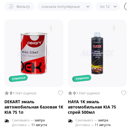
Фильтр
сначала популярные
по 12
новинка
новинка
0
Нет оценок
0
Нет оценок
DEKART эмаль
HAYA 1K эмаль
автомобильная базовая 1K
автомобильная KIA 7S
KIA 7S 1л
спрей 500мл
Самовывоз —
завтра
Самовывоз —
завтра
Доставка —
11 августа
Доставка —
11 августа