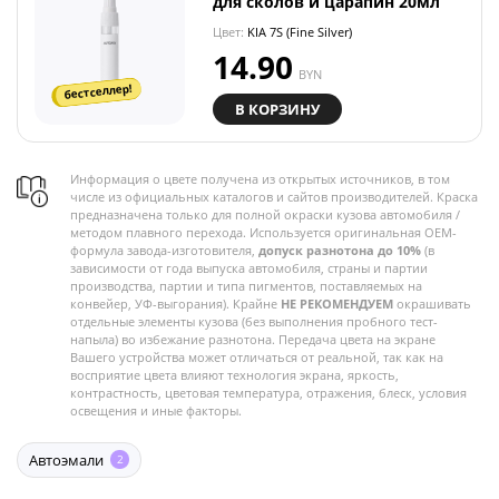
для сколов и царапин 20мл
Цвет:
KIA 7S (Fine Silver)
14.90
BYN
бестселлер!
В КОРЗИНУ
Информация о цвете получена из открытых источников, в том
числе из официальных каталогов и сайтов производителей. Краска
предназначена только для полной окраски кузова автомобиля /
методом плавного перехода. Используется оригинальная OEM-
формула завода-изготовителя,
допуск разнотона до 10%
(в
зависимости от года выпуска автомобиля, страны и партии
производства, партии и типа пигментов, поставляемых на
конвейер, УФ-выгорания). Крайне
НЕ РЕКОМЕНДУЕМ
окрашивать
отдельные элементы кузова (без выполнения пробного тест-
напыла) во избежание разнотона. Передача цвета на экране
Вашего устройства может отличаться от реальной, так как на
восприятие цвета влияют технология экрана, яркость,
контрастность, цветовая температура, отражения, блеск, условия
освещения и иные факторы.
Автоэмали
2