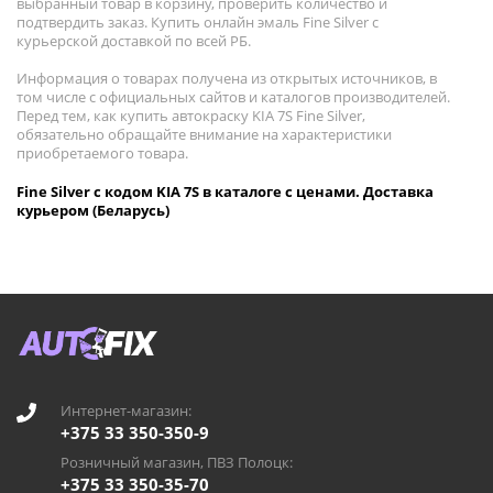
выбранный товар в корзину, проверить количество и
подтвердить заказ. Купить онлайн эмаль Fine Silver с
курьерской доставкой по всей РБ.
Информация о товарах получена из открытых источников, в
том числе с официальных сайтов и каталогов производителей.
Перед тем, как купить автокраску KIA 7S Fine Silver,
обязательно обращайте внимание на характеристики
приобретаемого товара.
Fine Silver с кодом KIA 7S в каталоге с ценами. Доставка
курьером (Беларусь)
Интернет-магазин:
+375 33 350-350-9
Розничный магазин, ПВЗ Полоцк:
+375 33 350-35-70