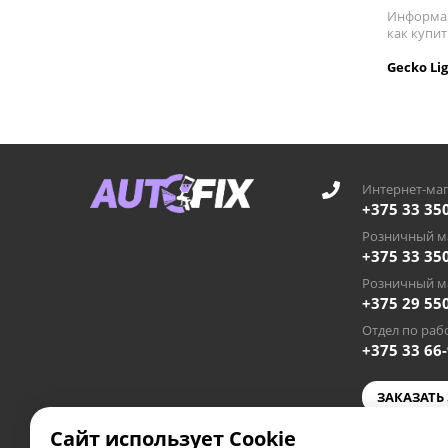
Информац
как купит
Gecko Li
Интернет-маг
+375 33 35
Розничный ма
+375 33 35
Розничный ма
+375 29 55
Отдел по рабо
+375 33 66
ЗАКАЗАТЬ
Сайт использует Cookie
autofixby