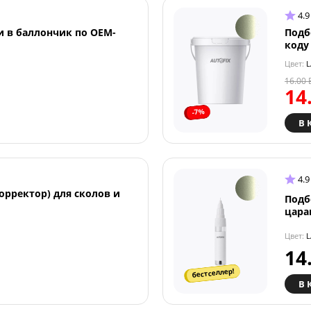
4.9
и в баллончик по OEM-
Подб
коду
Цвет:
L
16.00
14
-7%
В 
4.9
орректор) для сколов и
Подб
цара
Цвет:
L
14
бестселлер!
В 