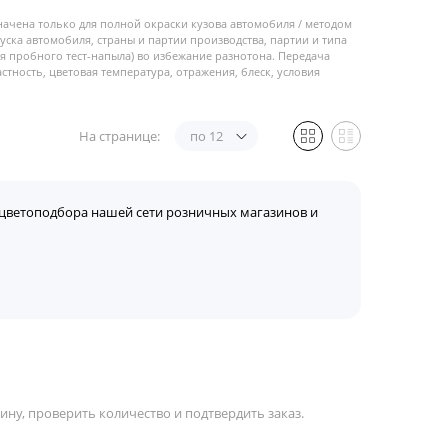
начена только для полной окраски кузова автомобиля / методом
пуска автомобиля, страны и партии производства, партии и типа
 пробного тест-напыла) во избежание разнотона. Передача
стность, цветовая температура, отражения, блеск, условия
На странице:
по 12
цветоподбора нашей сети розничных магазинов и
ну, проверить количество и подтвердить заказ.