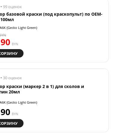
99 оценок
ор базовой краски (под краскопульт) по OEM-
 100мл
A6K (Gecko Light Green)
BYN
.90
BYN
КОРЗИНУ
30 оценок
ор краски (маркер 2 в 1) для сколов и
пин 20мл
A6K (Gecko Light Green)
.90
BYN
КОРЗИНУ