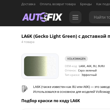
Доставка
Оплата, возврат товара
Бренды
Как подо
LA6K (Gecko Light Green) с доставкой 
4 товара
VOLKSWAGEN
OEM-код:
LA6K, A6K, 8U, 8U8U
Оттенок:
Серо-зеленый
Тип краски:
Эффектный
LA6K (также известен как 8U или A6K) — это заво
Использовался в основном для моделей Volkswagen 
Подбор краски по коду LA6K