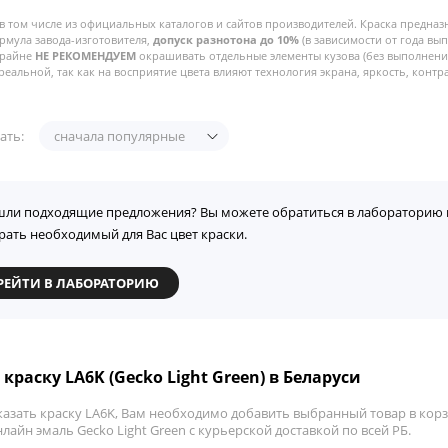
в том числе из официальных каталогов и сайтов производителей. Краска предназ
рмула завода-изготовителя,
допуск разнотона до 10%
(в зависимости от года вы
Крайне
НЕ РЕКОМЕНДУЕМ
окрашивать отдельные элементы кузова (без выполнения
реальной, так как на восприятие цвета влияют технология экрана, яркость, контра
ать:
сначала популярные
шли подходящие предложения? Вы можете обратиться в лабораторию 
рать необходимый для Вас цвет краски.
РЕЙТИ В ЛАБОРАТОРИЮ
краску LA6K (Gecko Light Green) в Беларуси
азать краску LA6K, Вам необходимо добавить выбранный товар в корзи
лайн эмаль Gecko Light Green с курьерской доставкой по всей РБ.