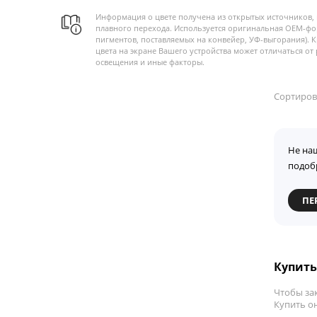
Информация о цвете получена из открытых источников, 
плавного перехода. Используется оригинальная OEM-фо
пигментов, поставляемых на конвейер, УФ-выгорания). 
цвета на экране Вашего устройства может отличаться от 
освещения и иные факторы.
Сортиров
Не на
подоб
ПЕ
Купить 
Чтобы зак
Купить он