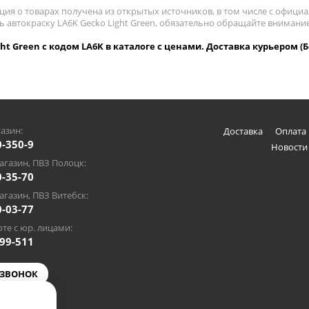
ия о товарах получена из открытых источников, в том числе с официа
ь автокраску LA6K Gecko Light Green, обязательно обращайте внимани
ght Green с кодом LA6K в каталоге с ценами. Доставка курьером (
азин:
Доставка
Оплата 
0-350-9
Новости
газин, ПВЗ Полоцк:
0-35-70
газин, ПВЗ Витебск:
0-03-77
те с юр. лицами:
-99-511
 ЗВОНОК
@gmail.com