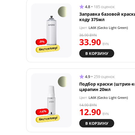
4.8
185 оценок
Заправка базовой краск
коду 375мл
Цвет:
LA6K (Gecko Light Green)
36.90
BYN
33.90
-9%
BYN
бестселлер!
В КОРЗИНУ
4.9
259 оценок
Подбор краски (штрих-к
царапин 20мл
Цвет:
LA6K (Gecko Light Green)
14.90
BYN
12.90
-14%
BYN
бестселлер!
В КОРЗИНУ