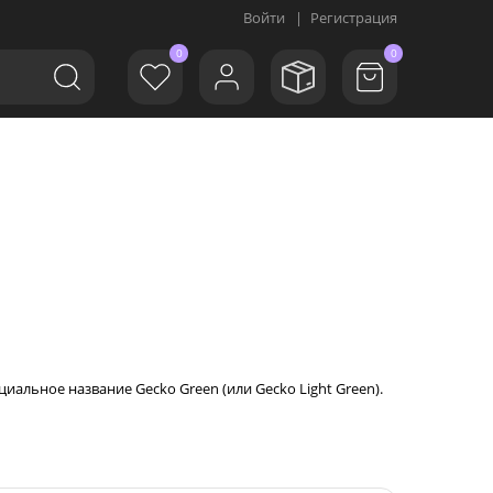
Войти
|
Регистрация
0
0
иальное название Gecko Green (или Gecko Light Green).