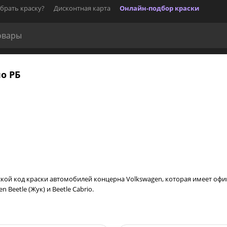
брать краску?
Дисконтная карта
Онлайн-подбор краски
по РБ
дской код краски автомобилей концерна Volkswagen, которая имеет офиц
Beetle (Жук) и Beetle Cabrio.