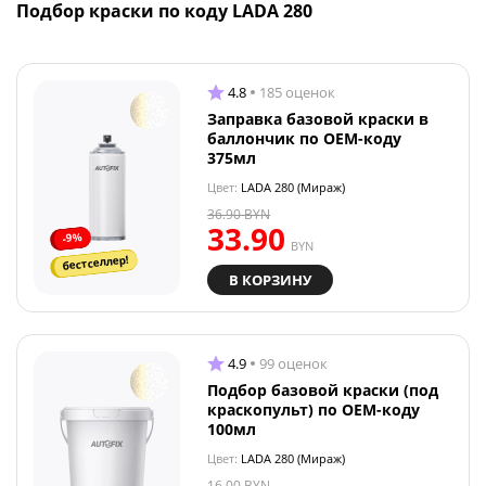
Подбор краски по коду LADA 280
4.8
185 оценок
Заправка базовой краски в
баллончик по OEM-коду
375мл
Цвет:
LADA 280 (Мираж)
36.90
BYN
33.90
-9%
BYN
бестселлер!
В КОРЗИНУ
4.9
99 оценок
Подбор базовой краски (под
краскопульт) по OEM-коду
100мл
Цвет:
LADA 280 (Мираж)
16.00
BYN