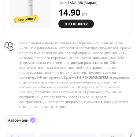
Цвет:
LADA 280 (Мираж)
14.90
BYN
бестселлер!
В КОРЗИНУ
Информация о цвете получена из открытых источников, в том
числе из официальных каталогов и сайтов производителей. Краска
предназначена только для полной окраски кузова автомобиля /
методом плавного перехода. Используется оригинальная OEM-
формула завода-изготовителя,
допуск разнотона до 10%
(в
зависимости от года выпуска автомобиля, страны и партии
производства, партии и типа пигментов, поставляемых на
конвейер, УФ-выгорания). Крайне
НЕ РЕКОМЕНДУЕМ
окрашивать
отдельные элементы кузова (без выполнения пробного тест-
напыла) во избежание разнотона. Передача цвета на экране
Вашего устройства может отличаться от реальной, так как на
восприятие цвета влияют технология экрана, яркость,
контрастность, цветовая температура, отражения, блеск, условия
освещения и иные факторы.
Автоэмали
4