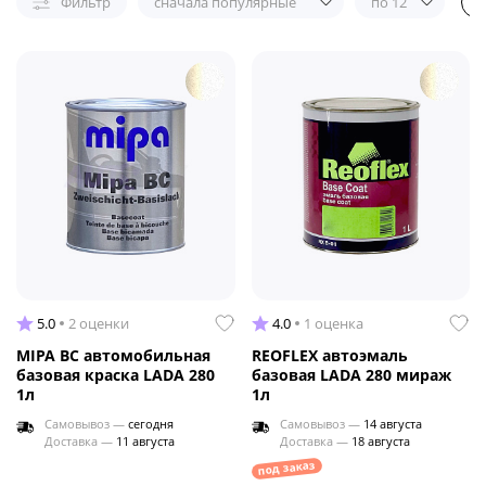
Фильтр
сначала популярные
по 12
5.0
2 оценки
4.0
1 оценка
MIPA BC автомобильная
REOFLEX автоэмаль
базовая краска LADA 280
базовая LADA 280 мираж
1л
1л
Самовывоз —
сегодня
Самовывоз —
14 августа
Доставка —
11 августа
Доставка —
18 августа
под заказ