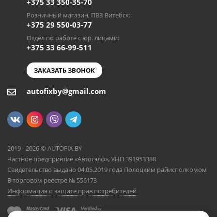
+375 33 350-35-70
Розничный магазин, ПВЗ Витебск:
+375 29 550-03-77
Отдел по работе с юр. лицами:
+375 33 66-99-511
ЗАКАЗАТЬ ЗВОНОК
autofixby@gmail.com
2019 - 2026 © AUTOFIX.BY
Частное предприятие «Автосэлф», УНП 391953388
Свидетельство выдано 04.05.2019 года Полоцким райисполкомом
В торговом реестре № 556173
Информация о защите прав потребителей