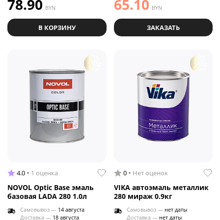
78.90
65.10
BYN
BYN
В КОРЗИНУ
ЗАКАЗАТЬ
4.0
1 оценка
0
Нет оценок
NOVOL Optic Base эмаль
VIKA автоэмаль металлик
базовая LADA 280 1.0л
280 мираж 0.9кг
Самовывоз —
14 августа
Самовывоз —
нет даты
Доставка —
18 августа
Доставка —
нет даты