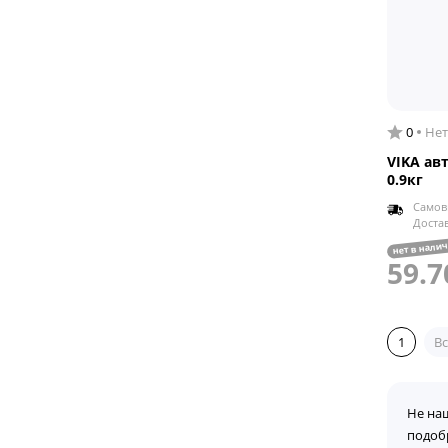
0
Нет
VIKA ав
0.9кг
Самов
Доста
нет в нали
59.7
1
Вс
Не на
подоб