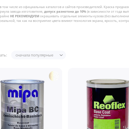
в том числе из официальных каталогов и сайтов производителей. Краска предназ
рмула завода-изготовителя,
допуск разнотона до 10%
(в зависимости от года вы
Крайне
НЕ РЕКОМЕНДУЕМ
окрашивать отдельные элементы кузова (без выполнения
реальной, так как на восприятие цвета влияют технология экрана, яркость, контра
ать:
сначала популярные