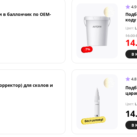
4.9
и в баллончик по OEM-
Подб
коду
Цвет:
L
16.00
14
-7%
В 
4.8
орректор) для сколов и
Подб
цара
Цвет:
L
14
бестселлер!
В 