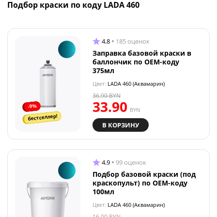
Подбор краски по коду LADA 460
4.8
185 оценок
Заправка базовой краски в
баллончик по OEM-коду
375мл
Цвет:
LADA 460 (Аквамарин)
36.90
BYN
33.90
-9%
BYN
бестселлер!
В КОРЗИНУ
4.9
99 оценок
Подбор базовой краски (под
краскопульт) по OEM-коду
100мл
Цвет:
LADA 460 (Аквамарин)
16.00
BYN