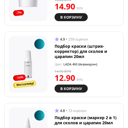
14.90
BYN
-7%
В КОРЗИНУ
4.9
259 оценок
Подбор краски (штрих-
корректор) для сколов и
царапин 20мл
Цвет:
LADA 460 (Аквамарин)
14.90
BYN
12.90
-14%
BYN
бестселлер!
В КОРЗИНУ
4.8
33 оценки
Подбор краски (маркер 2 в 1)
для сколов и царапин 20мл