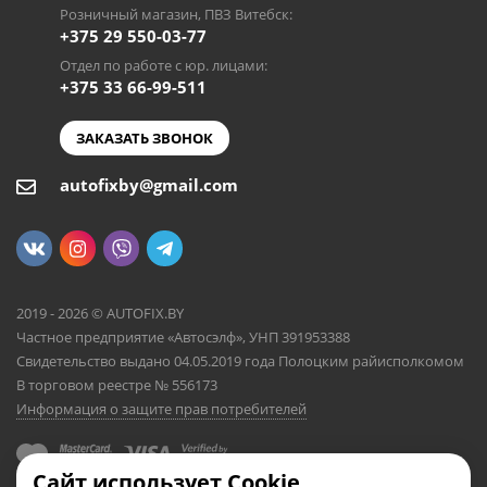
Розничный магазин, ПВЗ Витебск:
+375 29 550-03-77
Отдел по работе с юр. лицами:
+375 33 66-99-511
ЗАКАЗАТЬ ЗВОНОК
autofixby@gmail.com
2019 - 2026 © AUTOFIX.BY
Частное предприятие «Автосэлф», УНП 391953388
Свидетельство выдано 04.05.2019 года Полоцким райисполкомом
В торговом реестре № 556173
Информация о защите прав потребителей
Сайт использует Cookie