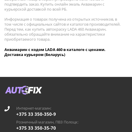
подтвердить заказ. Купить онлайн эмаль Аквамарин с
курьерской доставкой по всей РБ.
Информация о товарах получена из открытых источников, в
том числе с официальных сайтов и каталогов производителей.
Перед тем, как купить автокраску LADA 460 Аквамарин,
обязательно обращайте внимание на характеристики
приобретаемого товара.
Аквамарин с кодом LADA 460 в каталоге с ценами.
Доставка курьером (Беларусь)
Интернет-магазин:
+375 33 350-350-9
Розничный магазин, ПВЗ Полоцк:
+375 33 350-35-70