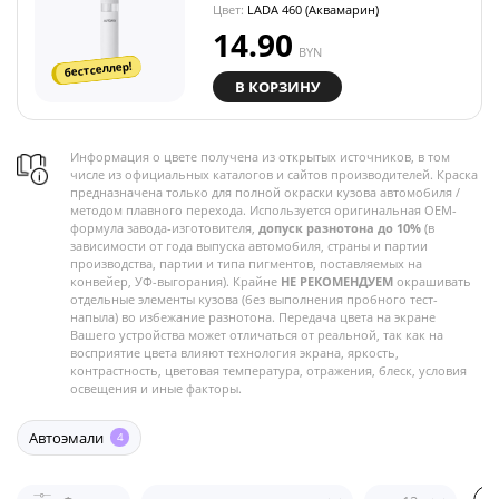
Цвет:
LADA 460 (Аквамарин)
14.90
BYN
бестселлер!
В КОРЗИНУ
Информация о цвете получена из открытых источников, в том
числе из официальных каталогов и сайтов производителей. Краска
предназначена только для полной окраски кузова автомобиля /
методом плавного перехода. Используется оригинальная OEM-
формула завода-изготовителя,
допуск разнотона до 10%
(в
зависимости от года выпуска автомобиля, страны и партии
производства, партии и типа пигментов, поставляемых на
конвейер, УФ-выгорания). Крайне
НЕ РЕКОМЕНДУЕМ
окрашивать
отдельные элементы кузова (без выполнения пробного тест-
напыла) во избежание разнотона. Передача цвета на экране
Вашего устройства может отличаться от реальной, так как на
восприятие цвета влияют технология экрана, яркость,
контрастность, цветовая температура, отражения, блеск, условия
освещения и иные факторы.
Автоэмали
4