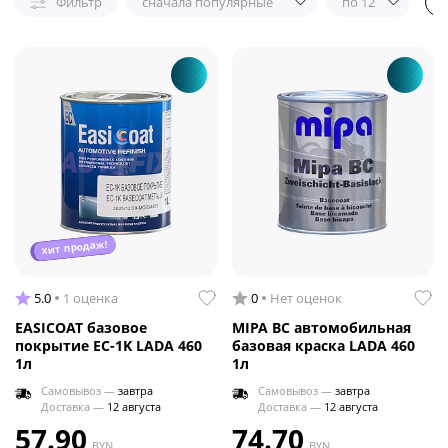
Фильтр
сначала популярные
по 12
хит продаж!
5.0
1 оценка
0
Нет оценок
EASICOAT базовое
MIPA BC автомобильная
покрытие EC-1K LADA 460
базовая краска LADA 460
1л
1л
Самовывоз —
завтра
Самовывоз —
завтра
Доставка —
12 августа
Доставка —
12 августа
57.90
74.70
BYN
BYN