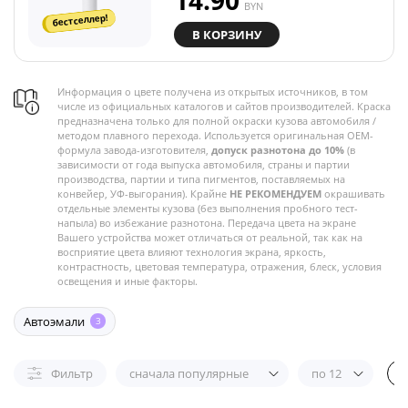
14.90
BYN
бестселлер!
В КОРЗИНУ
Информация о цвете получена из открытых источников, в том
числе из официальных каталогов и сайтов производителей. Краска
предназначена только для полной окраски кузова автомобиля /
методом плавного перехода. Используется оригинальная OEM-
формула завода-изготовителя,
допуск разнотона до 10%
(в
зависимости от года выпуска автомобиля, страны и партии
производства, партии и типа пигментов, поставляемых на
конвейер, УФ-выгорания). Крайне
НЕ РЕКОМЕНДУЕМ
окрашивать
отдельные элементы кузова (без выполнения пробного тест-
напыла) во избежание разнотона. Передача цвета на экране
Вашего устройства может отличаться от реальной, так как на
восприятие цвета влияют технология экрана, яркость,
контрастность, цветовая температура, отражения, блеск, условия
освещения и иные факторы.
Автоэмали
3
Фильтр
сначала популярные
по 12