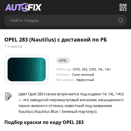
Найти товары
OPEL 283 (Nautilus) с доставкой по РБ
7 товаров
OPEL
OEM-код:
OPEL 283, Z283, 14L, 14U
Оттенок:
Сине-зеленый
Тип краски:
Эффектный
Цвет Opel 283 (также встречается под кодами 14, 14L, 14U)
— это заводской перламутровый металлик насыщенного
темно-зеленого оттенка, известный под названием
Nautilus (Nautilus Blue / Зеленый Наутилус).
Подбор краски по коду OPEL 283