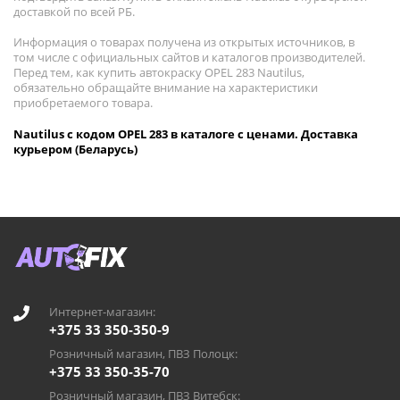
доставкой по всей РБ.
Информация о товарах получена из открытых источников, в
том числе с официальных сайтов и каталогов производителей.
Перед тем, как купить автокраску OPEL 283 Nautilus,
обязательно обращайте внимание на характеристики
приобретаемого товара.
Nautilus с кодом OPEL 283 в каталоге с ценами. Доставка
курьером (Беларусь)
Интернет-магазин:
+375 33 350-350-9
Розничный магазин, ПВЗ Полоцк:
+375 33 350-35-70
Розничный магазин, ПВЗ Витебск: