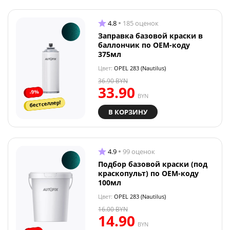
4.8
185 оценок
Заправка базовой краски в
баллончик по OEM-коду
375мл
Цвет:
OPEL 283 (Nautilus)
36.90
BYN
33.90
-9%
BYN
бестселлер!
В КОРЗИНУ
4.9
99 оценок
Подбор базовой краски (под
краскопульт) по OEM-коду
100мл
Цвет:
OPEL 283 (Nautilus)
16.00
BYN
14.90
BYN