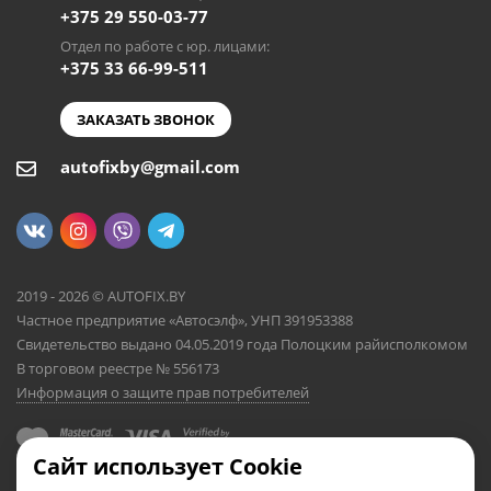
+375 29 550-03-77
Отдел по работе с юр. лицами:
+375 33 66-99-511
ЗАКАЗАТЬ ЗВОНОК
autofixby@gmail.com
2019 - 2026 © AUTOFIX.BY
Частное предприятие «Автосэлф», УНП 391953388
Свидетельство выдано 04.05.2019 года Полоцким райисполкомом
В торговом реестре № 556173
Информация о защите прав потребителей
Сайт использует Cookie