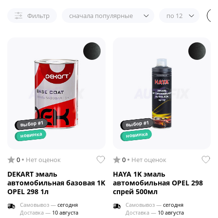
Фильтр
сначала популярные
по 12
выбор #1
выбор #1
новинка
новинка
0
Нет оценок
0
Нет оценок
DEKART эмаль
HAYA 1K эмаль
автомобильная базовая 1K
автомобильная OPEL 298
OPEL 298 1л
спрей 500мл
Самовывоз —
сегодня
Самовывоз —
сегодня
Доставка —
10 августа
Доставка —
10 августа