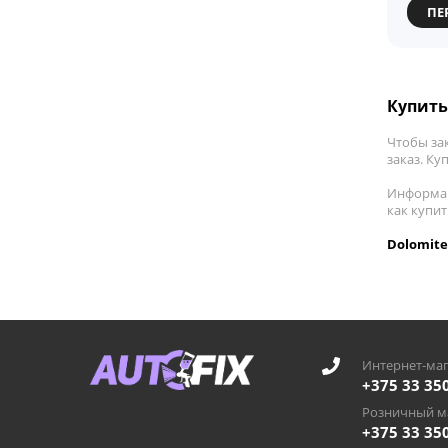
ПЕ
Купить
Чтобы за
заказ. Ку
Информац
как купи
Dolomite
Интернет-маг
+375 33 35
Розничный ма
+375 33 35