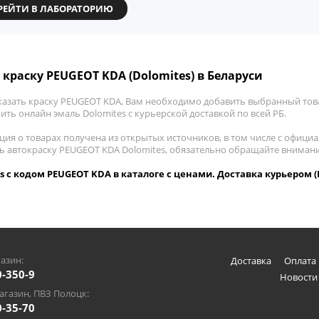
РЕЙТИ В ЛАБОРАТОРИЮ
 краску PEUGEOT KDA (Dolomites) в Беларуси
казать краску PEUGEOT KDA, Вам необходимо добавить выбранный това
пить онлайн эмаль Dolomites с курьерской доставкой по всей РБ.
ия о товарах получена из открытых источников, в том числе с официа
ть автокраску PEUGEOT KDA Dolomites, обязательно обращайте вниман
s с кодом PEUGEOT KDA в каталоге с ценами. Доставка курьером (
азин:
Доставка
Оплата 
0-350-9
Новости
газин, ПВЗ Полоцк:
0-35-70