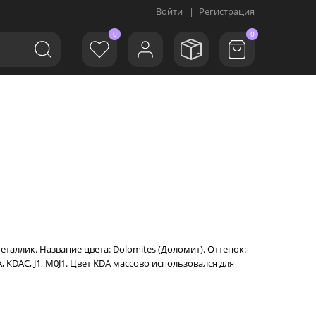
Войти
|
Регистрация
0
0
аллик. Название цвета: Dolomites (Доломит). Оттенок:
DAC, J1, M0J1. Цвет KDA массово использовался для