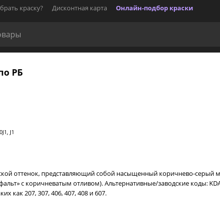
брать краску?
Дисконтная карта
Онлайн-подбор краски
по РБ
1, J1
дской оттенок, представляющий собой насыщенный коричнево-серый мет
ьт» с коричневатым отливом). Альтернативные/заводские коды: KDA, K
 как 207, 307, 406, 407, 408 и 607.