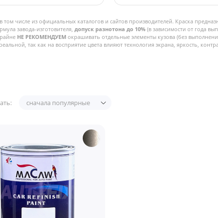
в том числе из официальных каталогов и сайтов производителей. Краска предназ
рмула завода-изготовителя,
допуск разнотона до 10%
(в зависимости от года вы
Крайне
НЕ РЕКОМЕНДУЕМ
окрашивать отдельные элементы кузова (без выполнения
реальной, так как на восприятие цвета влияют технология экрана, яркость, контра
ать:
сначала популярные