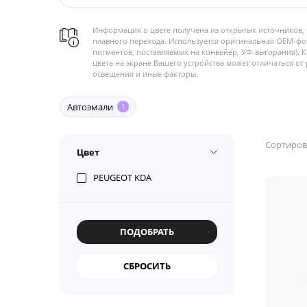
Информация о цвете получена из открытых источников, 
плавного перехода. Используется оригинальная OEM-фо
пигментов, поставляемых на конвейер, УФ-выгорания). 
цвета на экране Вашего устройства может отличаться от 
освещения и иные факторы.
Автоэмали
1
Сортиров
Цвет
PEUGEOT KDA