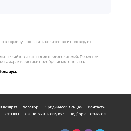
р в корзину, проверить количество и подтвердить
льных сайтов и каталогов производителей. Перед тем,
ие на характеристики приобретаемого товара.
Беларусь)
и возврат
Договор
Юридическим лицам
Контакты
Отзывы
Как получить скидку?
Подбор автоэмалей