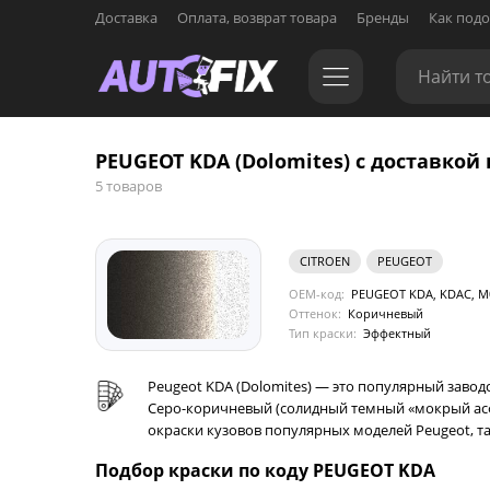
Доставка
Оплата, возврат товара
Бренды
Как подо
PEUGEOT KDA (Dolomites) с доставкой 
5 товаров
CITROEN
PEUGEOT
OEM-код:
PEUGEOT KDA, KDAC, M0J
Оттенок:
Коричневый
Тип краски:
Эффектный
Peugeot KDA (Dolomites) — это популярный заво
Серо-коричневый (солидный темный «мокрый асфал
окраски кузовов популярных моделей Peugeot, таких
Подбор краски по коду PEUGEOT KDA