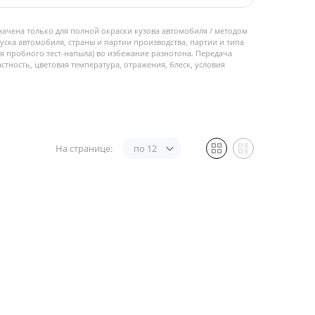
начена только для полной окраски кузова автомобиля / методом
пуска автомобиля, страны и партии производства, партии и типа
 пробного тест-напыла) во избежание разнотона. Передача
стность, цветовая температура, отражения, блеск, условия
На странице:
по 12