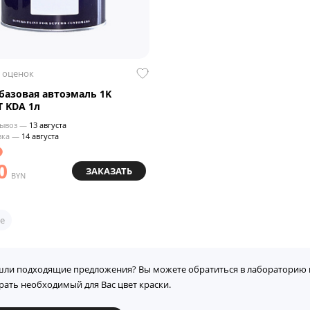
 оценок
азовая автоэмаль 1K
 KDA 1л
ывоз —
13 августа
вка —
14 августа
0
ЗАКАЗАТЬ
BYN
е
шли подходящие предложения? Вы можете обратиться в лабораторию 
рать необходимый для Вас цвет краски.