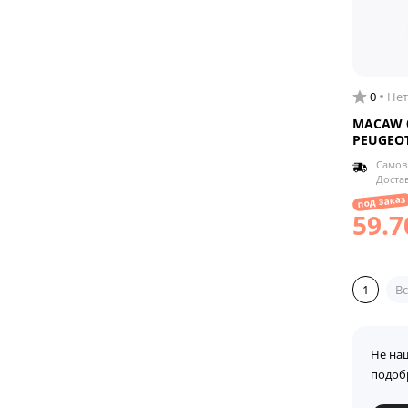
0
Нет
MACAW б
PEUGEOT
Самов
Доста
под заказ
59.7
1
Вс
Не на
подоб