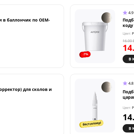
4.9
и в баллончик по OEM-
Подб
коду
Цвет:
P
16.00
14
-7%
В 
4.8
орректор) для сколов и
Подб
цара
Цвет:
P
14
бестселлер!
В 