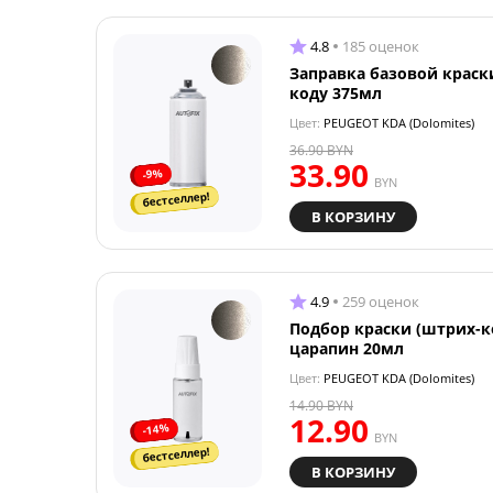
4.8
185 оценок
Заправка базовой краск
коду 375мл
Цвет:
PEUGEOT KDA (Dolomites)
36.90
BYN
33.90
-9%
BYN
бестселлер!
В КОРЗИНУ
4.9
259 оценок
Подбор краски (штрих-к
царапин 20мл
Цвет:
PEUGEOT KDA (Dolomites)
14.90
BYN
12.90
-14%
BYN
бестселлер!
В КОРЗИНУ