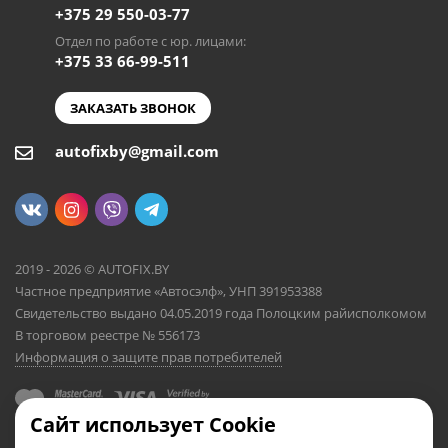
+375 29 550-03-77
Отдел по работе с юр. лицами:
+375 33 66-99-511
ЗАКАЗАТЬ ЗВОНОК
autofixby@gmail.com
2019 - 2026 © AUTOFIX.BY
Частное предприятие «Автосэлф», УНП 391953388
Свидетельство выдано 04.05.2019 года Полоцким райисполкомом
В торговом реестре № 556173
Информация о защите прав потребителей
Сайт использует Cookie