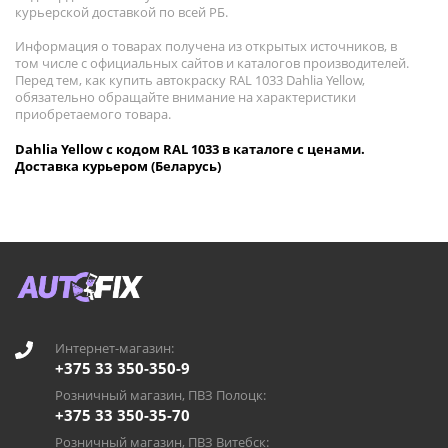
курьерской доставкой по всей РБ.
Информация о товарах получена из открытых источников, в
том числе с официальных сайтов и каталогов производителей.
Перед тем, как купить автокраску RAL 1033 Dahlia Yellow,
обязательно обращайте внимание на характеристики
приобретаемого товара.
Dahlia Yellow с кодом RAL 1033 в каталоге с ценами.
Доставка курьером (Беларусь)
Интернет-магазин:
+375 33 350-350-9
Розничный магазин, ПВЗ Полоцк:
+375 33 350-35-70
Розничный магазин, ПВЗ Витебск: