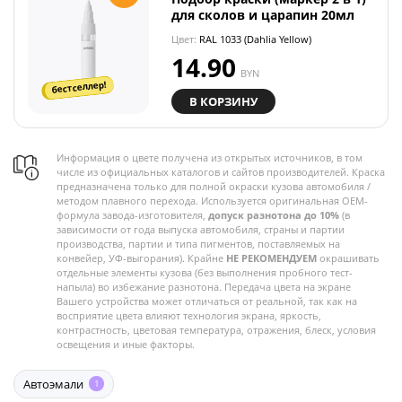
для сколов и царапин 20мл
Цвет:
RAL 1033 (Dahlia Yellow)
14.90
BYN
бестселлер!
В КОРЗИНУ
Информация о цвете получена из открытых источников, в том
числе из официальных каталогов и сайтов производителей. Краска
предназначена только для полной окраски кузова автомобиля /
методом плавного перехода. Используется оригинальная OEM-
формула завода-изготовителя,
допуск разнотона до 10%
(в
зависимости от года выпуска автомобиля, страны и партии
производства, партии и типа пигментов, поставляемых на
конвейер, УФ-выгорания). Крайне
НЕ РЕКОМЕНДУЕМ
окрашивать
отдельные элементы кузова (без выполнения пробного тест-
напыла) во избежание разнотона. Передача цвета на экране
Вашего устройства может отличаться от реальной, так как на
восприятие цвета влияют технология экрана, яркость,
контрастность, цветовая температура, отражения, блеск, условия
освещения и иные факторы.
Автоэмали
1