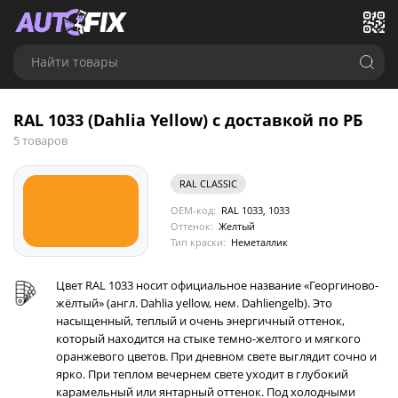
Найти товары
RAL 1033 (Dahlia Yellow) с доставкой по РБ
5 товаров
RAL CLASSIC
OEM-код:
RAL 1033, 1033
Оттенок:
Желтый
Тип краски:
Неметаллик
Цвет RAL 1033 носит официальное название «Георгиново-
жёлтый» (англ. Dahlia yellow, нем. Dahliengelb). Это
насыщенный, теплый и очень энергичный оттенок,
который находится на стыке темно-желтого и мягкого
оранжевого цветов. При дневном свете выглядит сочно и
ярко. При теплом вечернем свете уходит в глубокий
карамельный или янтарный оттенок. Под холодными