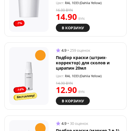
Цвет:
RAL 1033 (Dahlia Yellow)
16.00
BYN
14.90
BYN
-7%
В КОРЗИНУ
4.9
259 оценок
Подбор краски (штрих-
корректор) для сколов и
царапин 20мл
Цвет:
RAL 1033 (Dahlia Yellow)
14.90
BYN
12.90
-14%
BYN
бестселлер!
В КОРЗИНУ
4.9
30 оценок
Подбор краски (маркер 2 в 1)