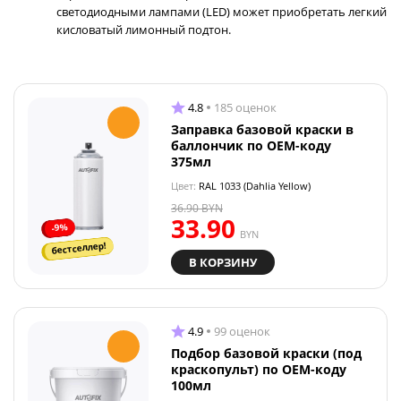
светодиодными лампами (LED) может приобретать легкий
кисловатый лимонный подтон.
4.8
185 оценок
Заправка базовой краски в
баллончик по OEM-коду
375мл
Цвет:
RAL 1033 (Dahlia Yellow)
36.90
BYN
33.90
-9%
BYN
бестселлер!
В КОРЗИНУ
4.9
99 оценок
Подбор базовой краски (под
краскопульт) по OEM-коду
100мл