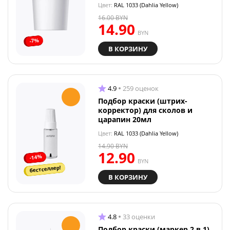
Цвет:
RAL 1033 (Dahlia Yellow)
16.00
BYN
14.90
BYN
-7%
В КОРЗИНУ
4.9
259 оценок
Подбор краски (штрих-
корректор) для сколов и
царапин 20мл
Цвет:
RAL 1033 (Dahlia Yellow)
14.90
BYN
12.90
-14%
BYN
бестселлер!
В КОРЗИНУ
4.8
33 оценки
Подбор краски (маркер 2 в 1)