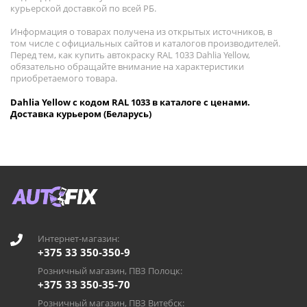
курьерской доставкой по всей РБ.
Информация о товарах получена из открытых источников, в
том числе с официальных сайтов и каталогов производителей.
Перед тем, как купить автокраску RAL 1033 Dahlia Yellow,
обязательно обращайте внимание на характеристики
приобретаемого товара.
Dahlia Yellow с кодом RAL 1033 в каталоге с ценами.
Доставка курьером (Беларусь)
Интернет-магазин:
+375 33 350-350-9
Розничный магазин, ПВЗ Полоцк:
+375 33 350-35-70
Розничный магазин, ПВЗ Витебск: