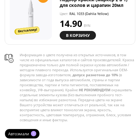
для сколов и царапин 20мл
Цвет:
RAL 1033 (Dahlia Yellow)
14.90
BYN
бестселлер!
В КОРЗИНУ
Информация о цвете получена из открытых источников, в том
числе из официальных каталогов и сайтов производителей. Краска
предназначена только для полной окраски кузова автомобиля /
методом плавного перехода. Используется оригинальная OEM-
формула завода-изготовителя,
допуск разнотона до 10%
(в
зависимости от года выпуска автомобиля, страны и партии
производства, партии и типа пигментов, поставляемых на
конвейер, УФ-выгорания). Крайне
НЕ РЕКОМЕНДУЕМ
окрашивать
отдельные элементы кузова (без выполнения пробного тест-
напыла) во избежание разнотона. Передача цвета на экране
Вашего устройства может отличаться от реальной, так как на
восприятие цвета влияют технология экрана, яркость,
контрастность, цветовая температура, отражения, блеск, условия
освещения и иные факторы.
Автоэмали
1