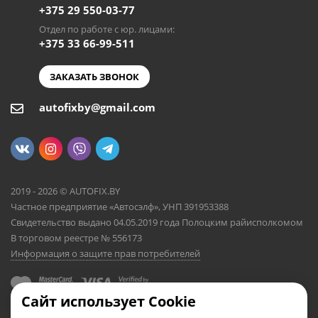
+375 29 550-03-77
Отдел по работе с юр. лицами:
+375 33 66-99-511
ЗАКАЗАТЬ ЗВОНОК
autofixby@gmail.com
2019 - 2026 © AUTOFIX.BY
Частное предприятие «Автосэлф», УНП 391953388
Свидетельство выдано 04.05.2019 года Полоцким райисполкомом
В торговом реестре № 556173
Информация о защите прав потребителей
Сайт использует Cookie