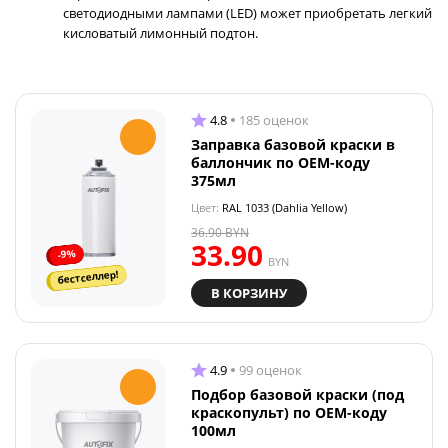
светодиодными лампами (LED) может приобретать легкий
кисловатый лимонный подтон.
4.8
185 оценок
Заправка базовой краски в
баллончик по OEM-коду
375мл
Цвет:
RAL 1033 (Dahlia Yellow)
36.90
BYN
33.90
-9%
BYN
бестселлер!
В КОРЗИНУ
4.9
99 оценок
Подбор базовой краски (под
краскопульт) по OEM-коду
100мл