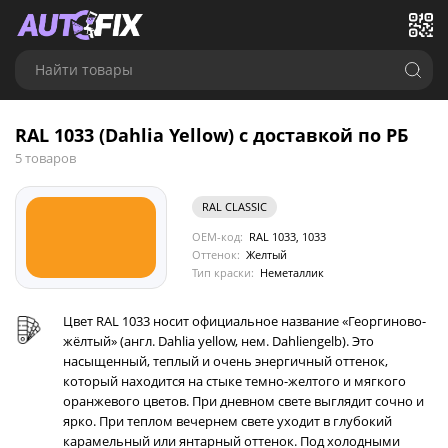
Найти товары
RAL 1033 (Dahlia Yellow) с доставкой по РБ
5 товаров
RAL CLASSIC
OEM-код:
RAL 1033, 1033
Оттенок:
Желтый
Тип краски:
Неметаллик
Цвет RAL 1033 носит официальное название «Георгиново-
жёлтый» (англ. Dahlia yellow, нем. Dahliengelb). Это
насыщенный, теплый и очень энергичный оттенок,
который находится на стыке темно-желтого и мягкого
оранжевого цветов. При дневном свете выглядит сочно и
ярко. При теплом вечернем свете уходит в глубокий
карамельный или янтарный оттенок. Под холодными