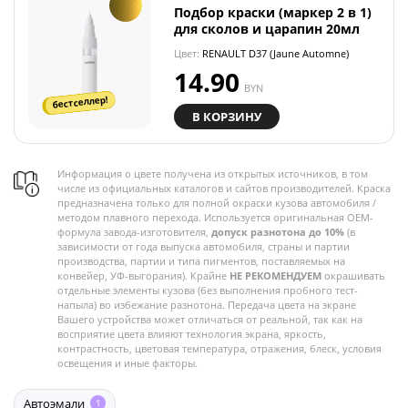
Подбор краски (маркер 2 в 1)
для сколов и царапин 20мл
Цвет:
RENAULT D37 (Jaune Automne)
14.90
BYN
бестселлер!
В КОРЗИНУ
Информация о цвете получена из открытых источников, в том
числе из официальных каталогов и сайтов производителей. Краска
предназначена только для полной окраски кузова автомобиля /
методом плавного перехода. Используется оригинальная OEM-
формула завода-изготовителя,
допуск разнотона до 10%
(в
зависимости от года выпуска автомобиля, страны и партии
производства, партии и типа пигментов, поставляемых на
конвейер, УФ-выгорания). Крайне
НЕ РЕКОМЕНДУЕМ
окрашивать
отдельные элементы кузова (без выполнения пробного тест-
напыла) во избежание разнотона. Передача цвета на экране
Вашего устройства может отличаться от реальной, так как на
восприятие цвета влияют технология экрана, яркость,
контрастность, цветовая температура, отражения, блеск, условия
освещения и иные факторы.
Автоэмали
1