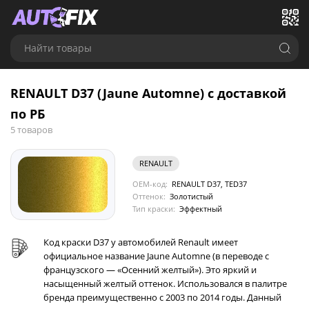
Найти товары
RENAULT D37 (Jaune Automne) с доставкой
по РБ
5 товаров
RENAULT
OEM-код:
RENAULT D37, TED37
Оттенок:
Золотистый
Тип краски:
Эффектный
Код краски D37 у автомобилей Renault имеет
официальное название Jaune Automne (в переводе с
французского — «Осенний желтый»). Это яркий и
насыщенный желтый оттенок. Использовался в палитре
бренда преимущественно с 2003 по 2014 годы. Данный