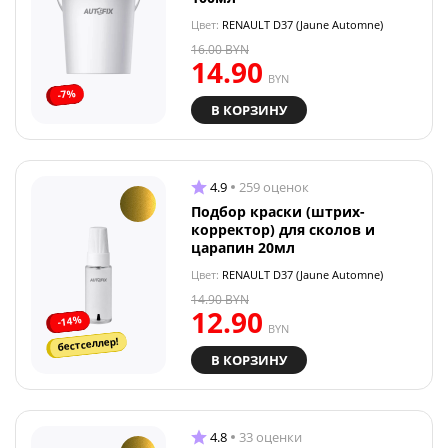
Цвет:
RENAULT D37 (Jaune Automne)
16.00
BYN
14.90
BYN
-7%
В КОРЗИНУ
4.9
259 оценок
Подбор краски (штрих-
корректор) для сколов и
царапин 20мл
Цвет:
RENAULT D37 (Jaune Automne)
14.90
BYN
12.90
-14%
BYN
бестселлер!
В КОРЗИНУ
4.8
33 оценки