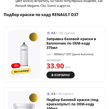
цвет можно встретить на таких популярных моделях, как
Renault Megane, Clio, Scenic и других.
Подбор краски по коду RENAULT D37
4.8
185 оценок
Заправка базовой краски в
баллончик по OEM-коду
375мл
Цвет:
RENAULT D37 (Jaune Automne)
36.90
BYN
33.90
-9%
BYN
бестселлер!
В КОРЗИНУ
4.9
99 оценок
Подбор базовой краски (под
краскопульт) по OEM-коду
100мл