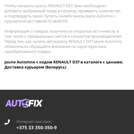
Чтобы заказать краску RENAULT D37, Вам необходимо
добавить выбранный товар в корзину, проверить количество
и подтвердить заказ. Купить онлайн эмаль Jaune Automne с
курьерской доставкой по всей РБ.
Информация о товарах получена из открытых источников, в
том числе с официальных сайтов и каталогов производителей.
Перед тем, как купить автокраску RENAULT D37 Jaune Automne,
обязательно обращайте внимание на характеристики
приобретаемого товара.
Jaune Automne с кодом RENAULT D37 в каталоге с ценами.
Доставка курьером (Беларусь)
Интернет-магазин:
+375 33 350-350-9